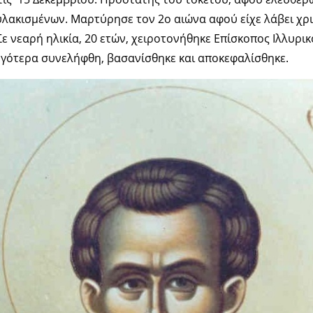
υλακισμένων. Μαρτύρησε τον 2ο αιώνα αφού είχε λάβει χρ
Σε νεαρή ηλικία, 20 ετών, χειροτονήθηκε Επίσκοπος Ιλλυρι
ργότερα συνελήφθη, βασανίσθηκε και αποκεφαλίσθηκε.