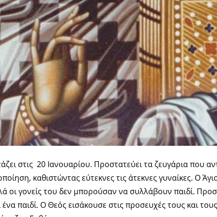
άζει στις 20 Ιανουαρίου. Προστατεύει τα ζευγάρια που α
οίηση, καθιστώντας εύτεκνες τις άτεκνες γυναίκες. Ο Άγι
λλά οι γονείς του δεν μπορούσαν να συλλάβουν παιδί. Προ
ι ένα παιδί. Ο Θεός εισάκουσε στις προσευχές τους και το