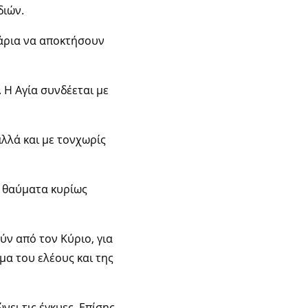
διών.
γάρια να αποκτήσουν
 Η Αγία συνδέεται με
αλλά και με τονχωρίς
ά θαύματα κυρίως
ύν από τον Κύριο, για
μα του ελέους και της
ει τις έγκυες. Επίσης