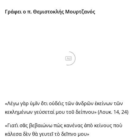
Γράφει ο π. Θεμιστοκλής Μουρτζανός
Ad
«Λέγω γὰρ ὑμῖν ὅτι οὐδεὶς τῶν ἀνδρῶν ἐκείνων τῶν
κεκλημένων γεύσεταί μου τοῦ δείπνου» (Λουκ. 14, 24)
«Γιατὶ σᾶς βεβαιώνω πὼς κανένας ἀπὸ κείνους ποὺ
κάλεσα δὲν θὰ γευτεῖ τὸ δεῖπνο μου»