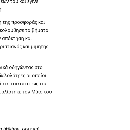
έων του και έγινε
η.
η της προσφοράς και
 ακολούθησε τα βήματα
ν απόκτηση και
ιστιανός και μιμητής
γικά οδηγώντας στο
δωλολάτρες οι οποίοι
πίστη του στο φως του
φαλίστηκε τον Μάιο του
 ἀθλήσει σου· καὶ