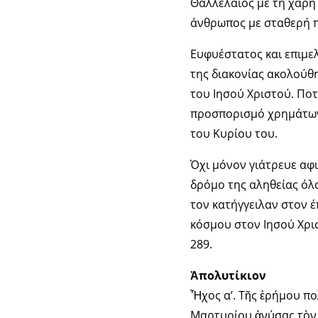
Θαλλελαίος με τη χάρη 
άνθρωπος με σταθερή πί
Ευφυέστατος και επιμε
της διακονίας ακολούθη
του Ιησού Χριστού. Ποτ
προσπορισμό χρημάτων 
του Κυρίου του.
Όχι μόνον γιάτρευε αφ
δρόμο της αληθείας όλο
τον κατήγγειλαν στον έ
κόσμου στον Ιησού Χρι
289.
Ἀπολυτίκιον
Ἦχος α’. Τῆς ἐρήμου πο
Μαρτυρίου ἀνύσας τὸν 