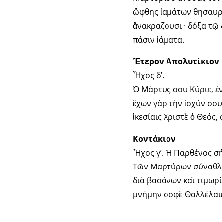
ὤφθης ἰαμάτων θησαυρό
ἄνακραζουσι · δόξα τῷ 
πάσιν ἰάματα.
Ἕτερον Ἀπολυτίκιον
Ἦχος δ’.
Ὁ Μάρτυς σου Κύριε, ἐν
ἔχων γὰρ τὴν ἰσχύν σου
ἱκεσίαις Χριστὲ ὁ Θεός
Κοντάκιον
Ἦχος γ’. Ἡ Παρθένος σ
Τῶν Μαρτύρων σύναθλος,
διὰ βασάνων καὶ τιμωρ
μνήμην σοφὲ Θαλλέλαι