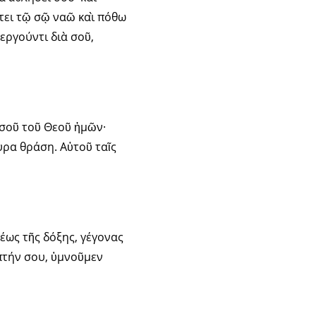
τει τῷ σῷ ναῶ καὶ πόθω
εργούντι διὰ σοῦ,
 σοῦ τοῦ Θεοῦ ἡμῶν·
υρα θράση. Αὐτοῦ ταῖς
έως τῆς δόξης, γέγονας
πτήν σου, ὑμνοῦμεν