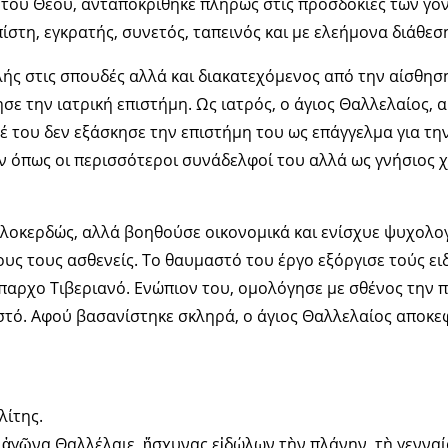
του Θεού, ανταποκρίθηκε πλήρως στις προσδοκίες των γον
στη, εγκρατής, συνετός, ταπεινός και με ελεήμονα διάθεσ
λής στις σπουδές αλλά και διακατεχόμενος από την αίσθησ
σε την ιατρική επιστήμη. Ως ιατρός, ο άγιος Θαλλελαίος,
έ του δεν εξάσκησε την επιστήμη του ως επάγγελμα για τη
όπως οι περισσότεροι συνάδελφοί του αλλά ως γνήσιος χρ
ιλοκερδώς, αλλά βοηθούσε οικονομικά και ενίσχυε ψυχολο
υς τους ασθενείς. Το θαυμαστό του έργο εξόργισε τούς ει
παρχο Τιβεριανό. Ενώπιον του, ομολόγησε με σθένος την 
στό. Αφού βασανίστηκε σκληρά, ο άγιος Θαλλελαίος αποκε
λίτης.
ἀγῶνα Θαλλέλαιε, ἤσχυνας εἰδώλων τὴν πλάνην, τὴ γενναία