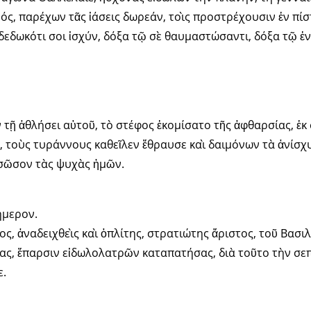
ς, παρέχων τᾶς ἰάσεις δωρεάν, τοὶς προστρέχουσιν ἐν πίσ
δεδωκότι σοι ἰσχύν, δόξα τῷ σὲ θαυμαστώσαντι, δόξα τῷ ἐν
 τῇ ἀθλήσει αὐτοῦ, τὸ στέφος ἐκομίσατο τῆς ἀφθαρσίας, ἐκ
, τοὺς τυράννους καθεῖλεν ἔθραυσε καὶ δαιμόνων τὰ ἀνίσχ
, σῶσον τὰς ψυχὰς ἡμῶν.
ήμερον.
 ἀναδειχθεὶς καὶ ὁπλίτης, στρατιώτης ἄριστος, τοῦ Βασιλ
ίας, ἔπαρσιν εἰδωλολατρῶν καταπατήσας, διὰ τοῦτο τὴν σε
ε.