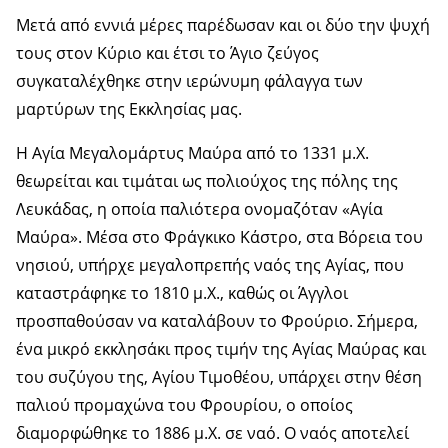
Μετά από εννιά μέρες παρέδωσαν και οι δύο την ψυχή
τους στον Κύριο και έτσι το Άγιο ζεύγος
συγκαταλέχθηκε στην ιερώνυμη φάλαγγα των
μαρτύρων της Εκκλησίας μας.
Η Αγία Μεγαλομάρτυς Μαύρα από το 1331 μ.Χ.
θεωρείται και τιμάται ως πολιούχος της πόλης της
Λευκάδας, η οποία παλιότερα ονομαζόταν «Αγία
Μαύρα». Μέσα στο Φράγκικο Κάστρο, στα Βόρεια του
νησιού, υπήρχε μεγαλοπρεπής ναός της Αγίας, που
καταστράφηκε το 1810 μ.Χ., καθώς οι Άγγλοι
προσπαθούσαν να καταλάβουν το Φρούριο. Σήμερα,
ένα μικρό εκκλησάκι προς τιμήν της Αγίας Μαύρας και
του συζύγου της, Αγίου Τιμοθέου, υπάρχει στην θέση
παλιού προμαχώνα του Φρουρίου, ο οποίος
διαμορφώθηκε το 1886 μ.Χ. σε ναό. Ο ναός αποτελεί