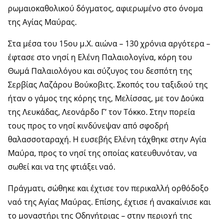
ρωμαιοκαθολικού δόγματος, αφιερωμένο στο όνομα
της Αγίας Μαύρας.
Στα μέσα του 15ου μ.Χ. αιώνα – 130 χρόνια αργότερα –
έφτασε στο νησί η Ελένη Παλαιολογίνα, κόρη του
Θωμά Παλαιολόγου και σύζυγος του δεσπότη της
Σερβίας Λαζάρου Βούκοβιτς. Σκοπός του ταξιδιού της
ήταν ο γάμος της κόρης της, Μελίσσας, με τον Δούκα
της Λευκάδας, Λεονάρδο Γ’ τον Τόκκο. Στην πορεία
τους προς το νησί κινδύνεψαν από σφοδρή
θαλασσοταραχή. Η ευσεβής Ελένη τάχθηκε στην Αγία
Μαύρα, προς το νησί της οποίας κατευθυνόταν, να
σωθεί και να της φτιάξει ναό.
Πράγματι, σώθηκε και έχτισε τον περικαλλή ορθόδοξο
ναό της Αγίας Μαύρας. Επίσης, έχτισε ή ανακαίνισε και
το μοναστήρι της Οδηγήτριας – στην περιοχή της