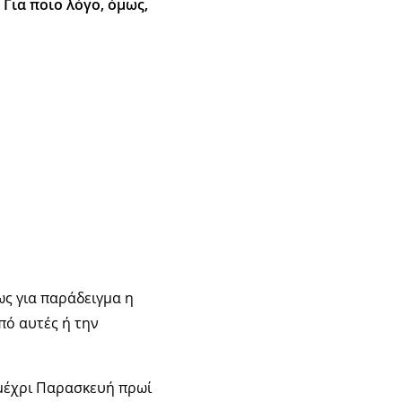
 Για ποιο λόγο, όμως,
ς για παράδειγμα η
πό αυτές ή την
 μέχρι Παρασκευή πρωί