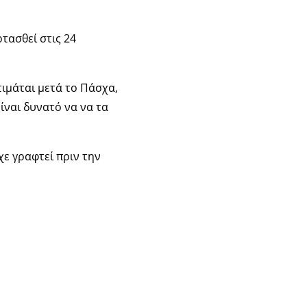
τασθεί στις 24
τιμάται μετά το Πάσχα,
ίναι δυνατό να να τα
χε γραφτεί πριν την