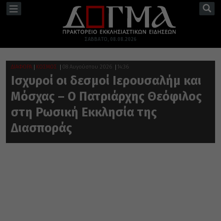
TOGGLE
NAVIGATION
ΣΆΒΒΑΤΟ, 08.08.2026
ΔΙΑΦΟΡΑ
ΚΟΣΜΟΣ
08 Αυγούστου 2026
14:36
Ισχυροί οι δεσμοί Ιερουσαλήμ και
Μόσχας – Ο Πατριάρχης Θεόφιλος
στη Ρωσική Εκκλησία της
Διασποράς