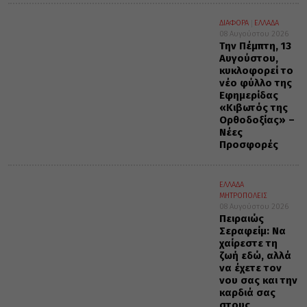
ΔΙΑΦΟΡΑ
ΕΛΛΑΔΑ
08 Αυγούστου 2026
Την Πέμπτη, 13
Αυγούστου,
κυκλοφορεί το
νέο φύλλο της
Εφημερίδας
«Κιβωτός της
Ορθοδοξίας» –
Νέες
Προσφορές
ΕΛΛΑΔΑ
ΜΗΤΡΟΠΟΛΕΙΣ
08 Αυγούστου 2026
Πειραιώς
Σεραφείμ: Να
χαίρεστε τη
ζωή εδώ, αλλά
να έχετε τον
νου σας και την
καρδιά σας
στους