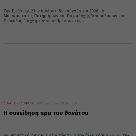
Τὴν Τετάρτην, 23ην Ἰουλίου/ 5ην Αὐγούστου 2026, ὁ
Μακαριώτατος Πατὴρ ἡμῶν καὶ Πατριάρχης Ἱεροσολύμων κ.κ.
Θεόφιλος ἐδέχθη τὸν νέον Πρέσβυν τῆς...
ΔΙΑΛΟΓΟΣ
ΔΙΑΦΟΡΑ
08 Αυγούστου 2026
16:15
Η συνείδηση προ του θανάτου
Αν υπο­θε­τι­κά φύ­γου­με όλοι τώρα για τον άλλο κό­σμο και ρω­τή­