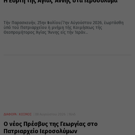
Η Εορτή της Αγίας Άννης στα Ιεροσόλυμα
Τήν Παρασκευήν, 25ην Ἰουλίου/7ην Αὐγούστου 2026, ἑωρτάσθη
ὑπό τοῦ Πατριαρχείου ἡ μνήμη τῆς Kοιμήσεως τῆς
Θεοπρομήτορος Ἁγίας Ἄννης εἰς τήν Ἱεράν...
ΔΙΑΦΟΡΑ
ΚΟΣΜΟΣ
08 Αυγούστου 2026
16:45
Ο νέος Πρέσβυς της Γεωργίας στο
Πατριαρχείο Ιεροσολύμων