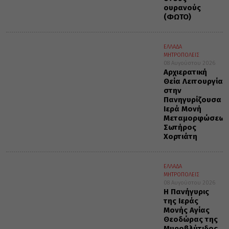
ουρανούς
(ΦΩΤΟ)
ΕΛΛΑΔΑ
ΜΗΤΡΟΠΟΛΕΙΣ
08 Αυγούστου 2026
Αρχιερατική
Θεία Λειτουργία
στην
Πανηγυρίζουσα
Ιερά Μονή
Μεταμορφώσεως
Σωτήρος
Χορτιάτη
ΕΛΛΑΔΑ
ΜΗΤΡΟΠΟΛΕΙΣ
08 Αυγούστου 2026
Η Πανήγυρις
της Ιεράς
Μονής Αγίας
Θεοδώρας της
Μυροβλύτιδος