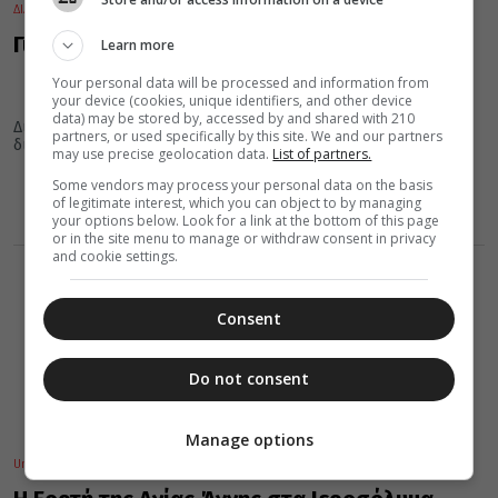
ΔΙΑΛΟΓΟΣ
08 Αυγούστου 2026
18:21
Γιατί αμαρτάνουμε
Learn more
Your personal data will be processed and information from
your device (cookies, unique identifiers, and other device
data) may be stored by, accessed by and shared with 210
Διότι αγνοούμε την αξίαν και το κάλλος της ψυχής. Όταν η ψυχή
partners, or used specifically by this site. We and our partners
διατηρεί την τάξη αυτής και δεν εκπίπτει...
may use precise geolocation data.
List of partners.
Some vendors may process your personal data on the basis
of legitimate interest, which you can object to by managing
your options below. Look for a link at the bottom of this page
or in the site menu to manage or withdraw consent in privacy
and cookie settings.
Consent
Do not consent
Manage options
Uncategorized
ΚΟΣΜΟΣ
08 Αυγούστου 2026
17:45