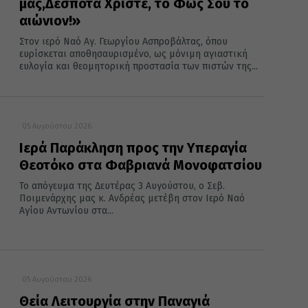
μας,Δέσποτα Χριστέ, το Φως Σου το
αιώνιον!»
Στον ιερό Ναό Αγ. Γεωργίου Ασπροβάλτας, όπου
ευρίσκεται αποθησαυρισμένο, ως μόνιμη αγιαστική
ευλογία και θεομητορική προστασία των πιστών της...
05 Αυγούστου 2026
Ιερά Παράκληση προς την Υπεραγία
Θεοτόκο στα Φαβριανά Μονοφατσίου
Το απόγευμα της Δευτέρας 3 Αυγούστου, ο Σεβ.
Ποιμενάρχης μας κ. Ανδρέας μετέβη στον Ιερό Ναό
Αγίου Αντωνίου στα...
05 Αυγούστου 2026
Θεία Λειτουργία στην Παναγιά