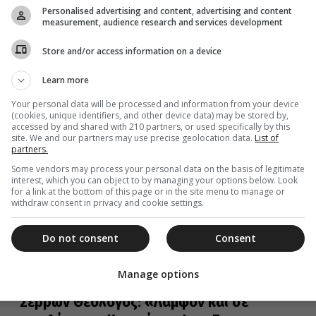
Το απόγευμα της Τρίτης 4 Αυγούστου, ο Σεβ.
Personalised advertising and content, advertising and content
Ποιμενάρχης μας κ. Ανδρέας, χοροστάτησε εκ του
measurement, audience research and services development
παραθρονίου στον Μεγάλο Παρακλητικό...
Store and/or access information on a device
Learn more
06 Αυγούστου 2026
Your personal data will be processed and information from your device
(cookies, unique identifiers, and other device data) may be stored by,
Η Δεσποτική εορτή της
accessed by and shared with 210 partners, or used specifically by this
site. We and our partners may use precise geolocation data.
List of
Μεταμορφώσεως του Κυρίου στην
partners.
Ιερά Μητρόπολη Πειραιώς (φωτο)
Some vendors may process your personal data on the basis of legitimate
Με μεγαλοπρέπεια τιμήθηκε και φέτος η Δεσποτική
interest, which you can object to by managing your options below. Look
for a link at the bottom of this page or in the site menu to manage or
εορτή της Μεταμορφώσεως του Κυρίου στον
withdraw consent in privacy and cookie settings.
πανηγυρίζοντα Ιερό Ναό Μεταμορφώσεως του
Do not consent
Consent
Manage options
06 Αυγούστου 2026
Σερρών Θεολόγος: «Λάμψον και σε