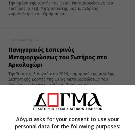
Την ημέρα της εορτής της Θείας Μεταμορφώσεως του
Σωτήρος, ο Σεβ. Μητροπολίτης μας κ. Ανδρέας
χοροστάτησε του Όρθρου και...
06 Αυγούστου 2026
Πανηγυρικός Εσπερινός
Μεταμορφώσεως του Σωτήρος στο
Αρκαλοχώρι
Την Τετάρτη, 5 Αυγούστου 2026, παραμονή της μεγάλης
Δεσποτικής Εορτής της Θείας Μεταμορφώσεως του
Σωτήρος, τελέσθηκε ο Μέγας Πανηγυρικός...
06 Αυγούστου 2026
Δόγμα asks for your consent to use your
Ιερά Παράκληση προς την Υπεραγία
personal data for the following purposes:
Θεοτόκο στην Πολυθέα Πέδιαδος