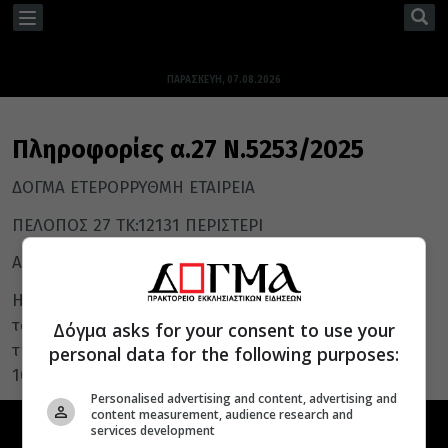
TOGGLE
NAVIGATION
ΠΑΡΑΣΚΕΥΉ, 07.08.2026
Πληροφορίες α.27 Ν.5253/2025
ΔΟΓΜΑ ΕΤΕΡΟΡΡΥΘΜΗ ΕΤΑΙΡΕΙΑ
ΠΕΛΟΠΟΣ 27 ΤΚ:12131 ΠΕΡΙΣΤΕΡΙ
ΑΦΜ 801688176 Δ.Ο.Υ ΚΕΦΟΔΕ ΑΤΤΙΚΗΣ
H εταιρεία ΔΟΓΜΑ ΕΤΕΡΟΡΡΥΘΜΗ ΕΤΑΙΡΕΙΑ έλαβε για
το έτος 2025 από κρατική διαφήμιση για
Δόγμα asks for your consent to use your
την ιστοσελίδα www.dogma.gr το ποσό των €
personal data for the following purposes:
10.400,00.
Personalised advertising and content, advertising and
content measurement, audience research and
services development