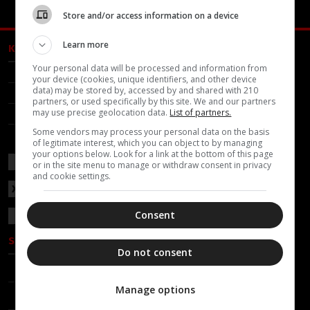
Store and/or access information on a device
Learn more
ΚΑΤΗΓΟΡΙΕΣ
Your personal data will be processed and information from
ΕΛΛΑΔΑ
ΔΙΑΛΟΓΟΣ
your device (cookies, unique identifiers, and other device
data) may be stored by, accessed by and shared with 210
ΚΟΣΜΟΣ
ΔΙΑΦΟΡΑ
partners, or used specifically by this site. We and our partners
may use precise geolocation data.
List of partners.
ΕΟΡΤΟΛΟΓΙΟ
ΜΗΤΡΟΠΟΛΕΙΣ
Some vendors may process your personal data on the basis
ΣΥΝΕΝΤΕΥΞΕΙΣ
of legitimate interest, which you can object to by managing
your options below. Look for a link at the bottom of this page
or in the site menu to manage or withdraw consent in privacy
and cookie settings.
ΧΡΗΣΙΜΑ
Consent
SOCIAL
Do not consent
FACEBOOK
Manage options
TWITTER