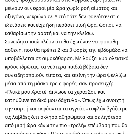
μείνουν οι νεφροί μία ώρα χωρίς ροή αίματος και
οξυγόνο, νεκρώνουν. Αυτό τότε δεν φαινόταν στις
εξετάσεις και είχε ήδη περάσει μισή ώρα, ώσπου να
καθαρίσω την αορτή και να την κλείσω.
Συνειδητοποιώ πλέον ότι θα έχω έναν νεφροπαθή
ασθενή, που θα πρέπει 2 και 3 φορές την εβδομάδα να
υποβάλλεται σε αιμοκάθαρση. Με λούζει κυριολεκτικά
κρύος ιδρώτας, τα νεότερα παιδιά βέβαια δεν
συνειδητοποιούν τίποτα, και εκείνη την ώρα ψελλίζω
μέσα από τη μάσκα τρεις φορές, σαν προσευχή:
«Γλυκέ μου Χριστέ, άπλωσε τα χέρια Σου και
κατηύθυνε τα δικά μου δάχτυλα». Όπως έχω ανοιχτή
την αορτή και εκφύονται τα αγγεία, «τυφλά» βγάζω με
τις λαβίδες ό,τι σκληρά αθηρώματα και σε λιγότερο
από μισή ώρα κάνω την πιο «τρελή» επέμβαση που θα
μπορούσα να κάνω. Πέντε παιδιά τον περίμεναν εκεί