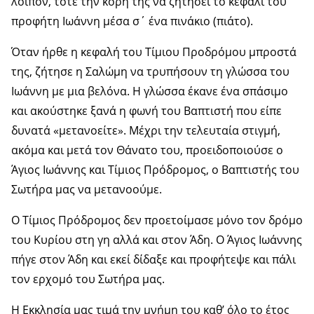
λοιπόν, τότε την κόρη της να ζητήσει το κεφάλι του
προφήτη Ιωάννη μέσα σ΄ ένα πινάκιο (πιάτο).
Όταν ήρθε η κεφαλή του Τίμιου Προδρόμου μπροστά
της, ζήτησε η Σαλώμη να τρυπήσουν τη γλώσσα του
Ιωάννη με μια βελόνα. Η γλώσσα έκανε ένα σπάσιμο
και ακούστηκε ξανά η φωνή του Βαπτιστή που είπε
δυνατά «μετανοείτε». Μέχρι την τελευταία στιγμή,
ακόμα και μετά τον Θάνατο του, προειδοποιούσε ο
Άγιος Ιωάννης και Τίμιος Πρόδρομος, ο Βαπτιστής του
Σωτήρα μας να μετανοούμε.
Ο Τίμιος Πρόδρομος δεν προετοίμασε μόνο τον δρόμο
του Κυρίου στη γη αλλά και στον Άδη. Ο Άγιος Ιωάννης
πήγε στον Άδη και εκεί δίδαξε και προφήτεψε και πάλι
τον ερχομό του Σωτήρα μας.
Η Εκκλησία μας τιμά την μνήμη του καθ’ όλο το έτος