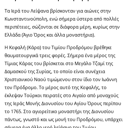
Τα Ιερά του Λείψανα βρίσκονταν για αιώνες στην
Κωνσταντινούπολη, ενώ σήμερα ύστερα από πολλές
περιπέτειες, σώζονται σε διάφορα μέρη, κυρίως στην
Ελλάδα (Άγιο Όρος και άλλα μοναστήρια).
Η Κεφαλή (Κάρα) του Τιμίου Προδρόμου βρέθηκε
θαυματουργικά τρεις φορές. Σήμερα ένα μέρος της
Τίμιας Κάρας του βρίσκεται στο Μεγάλο Τζαμί της
Δαμασκού της Συρίας, το οποίο είναι συνέχεια
Χριστιανικού Ναού τιμώμενου στον ίδιο τον Ιωάννη
τον Πρόδρομο. Το μέρος αυτό της Κεφαλής, το
έκλεψαν Τούρκοι πειρατές στο Αιγαίο από μοναχούς
της Ιεράς Μονής Διονυσίου του Αγίου Όρους περίπου
το 1765. Στο αγιορείτικο μοναστήρι της Διονυσίου
πάντως, γνωστό και ως μονή του Προδρόμου, υπάρχει
σήμερα ένα άλλο ιερό λείψανο του Τιμίου