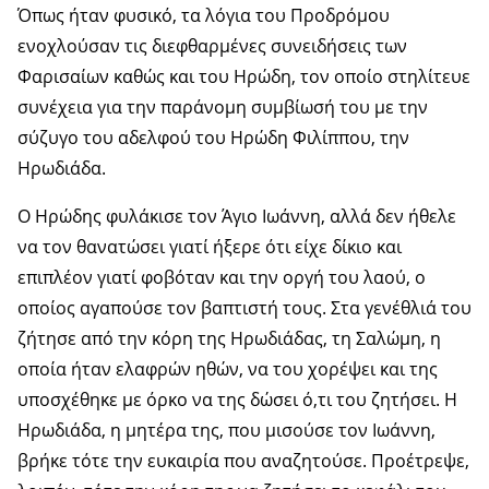
Όπως ήταν φυσικό, τα λόγια του Προδρόμου
ενοχλούσαν τις διεφθαρμένες συνειδήσεις των
Φαρισαίων καθώς και του Ηρώδη, τον οποίο στηλίτευε
συνέχεια για την παράνομη συμβίωσή του με την
σύζυγο του αδελφού του Ηρώδη Φιλίππου, την
Ηρωδιάδα.
Ο Ηρώδης φυλάκισε τον Άγιο Ιωάννη, αλλά δεν ήθελε
να τον θανατώσει γιατί ήξερε ότι είχε δίκιο και
επιπλέον γιατί φοβόταν και την οργή του λαού, ο
οποίος αγαπούσε τον βαπτιστή τους. Στα γενέθλιά του
ζήτησε από την κόρη της Ηρωδιάδας, τη Σαλώμη, η
οποία ήταν ελαφρών ηθών, να του χορέψει και της
υποσχέθηκε με όρκο να της δώσει ό,τι του ζητήσει. Η
Ηρωδιάδα, η μητέρα της, που μισούσε τον Ιωάννη,
βρήκε τότε την ευκαιρία που αναζητούσε. Προέτρεψε,