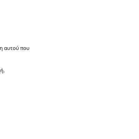
ση αυτού που
ή.