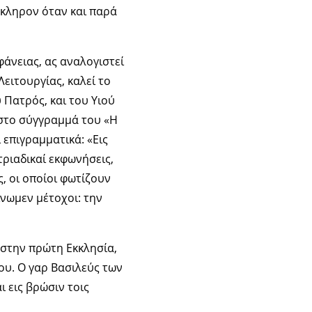
όκληρον όταν και παρά
φάνειας, ας αναλογιστεί
ειτουργίας, καλεί το
 Πατρός, και του Υιού
 στο σύγγραμμά του «Η
 επιγραμματικά: «Εις
 τριαδικαί εκφωνήσεις,
ς, οι οποίοι φωτίζουν
ίνωμεν μέτοχοι: την
 στην πρώτη Εκκλησία,
ου. Ο γαρ Βασιλεύς των
 εις βρώσιν τοις