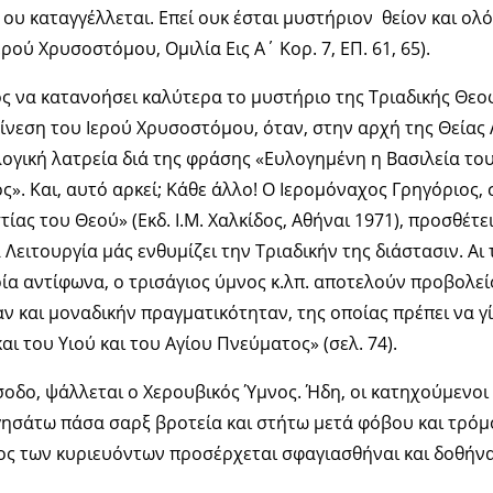
 ου καταγγέλλεται. Επεί ουκ έσται μυστήριον θείον και ολ
ρού Χρυσοστόμου, Ομιλία Εις Α΄ Κορ. 7, ΕΠ. 61, 65).
ός να κατανοήσει καλύτερα το μυστήριο της Τριαδικής Θεο
νεση του Ιερού Χρυσοστόμου, όταν, στην αρχή της Θείας Λ
ογική λατρεία διά της φράσης «Ευλογημένη η Βασιλεία του
ς». Και, αυτό αρκεί; Κάθε άλλο! Ο Ιερομόναχος Γρηγόριος,
ίας του Θεού» (Εκδ. Ι.Μ. Χαλκίδος, Αθήναι 1971), προσθέτει
 Λειτουργία μάς ενθυμίζει την Τριαδικήν της διάστασιν. Αι
τρία αντίφωνα, ο τρισάγιος ύμνος κ.λπ. αποτελούν προβολεί
ν και μοναδικήν πραγματικότηταν, της οποίας πρέπει να γ
αι του Υιού και του Αγίου Πνεύματος» (σελ. 74).
σοδο, ψάλλεται ο Χερουβικός Ύμνος. Ήδη, οι κατηχούμενοι
γησάτω πάσα σαρξ βροτεία και στήτω μετά φόβου και τρόμ
ος των κυριευόντων προσέρχεται σφαγιασθήναι και δοθήναι