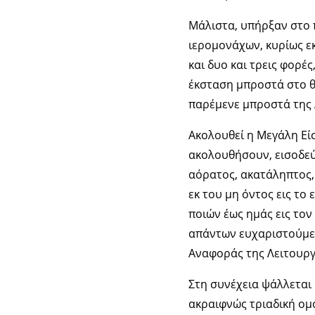
Μάλιστα, υπήρξαν στο 
ιερομονάχων, κυρίως εκ
και δυο και τρεις φορές
έκσταση μπροστά στο θ
παρέμενε μπροστά της 
Ακολουθεί η Μεγάλη Είσ
ακολουθήσουν, εισοδεύο
αόρατος, ακατάληπτος, 
εκ του μη όντος εις το
ποιών έως ημάς εις το
απάντων ευχαριστούμεν 
Αναφοράς της Λειτουργ
Στη συνέχεια ψάλλεται ο
ακραιφνώς τριαδική ομο