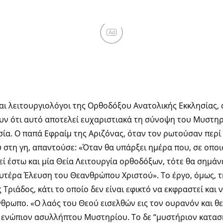
Ad
και λειτουργιολόγοι της Ορθοδόξου Ανατολικής Εκκλησίας,
ουν ότι αυτό αποτελεί ευχαριστιακά τη σύνοψη του Μυστηρ
σία. Ο παπά Εφραίμ της Αριζόνας, όταν τον ρωτούσαν περί
 στη γη, απαντούσε: «Όταν θα υπάρξει ημέρα που, σε οπο
εί έστω και μία Θεία Λειτουργία ορθοδόξων, τότε θα σημάν
ευτέρα Έλευση του Θεανθρώπου Χριστού». Το έργο, όμως, τ
 Τριάδος, κάτι το οποίο δεν είναι εφικτό να εκφραστεί και
νθρωπο. «Ο λαός του Θεού εισελθών εις τον ουρανόν και θ
 ενώπιον ασυλλήπτου Μυστηρίου. Το δε “μυστήριον κατασκε