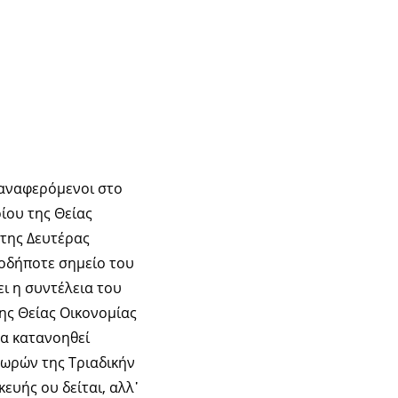
 αναφερόμενοι στο
ίου της Θείας
 της Δευτέρας
ιοδήποτε σημείο του
ει η συντέλεια του
ης Θείας Οικονομίας
 να κατανοηθεί
εωρών της Τριαδικήν
υής ου δείται, αλλ᾿