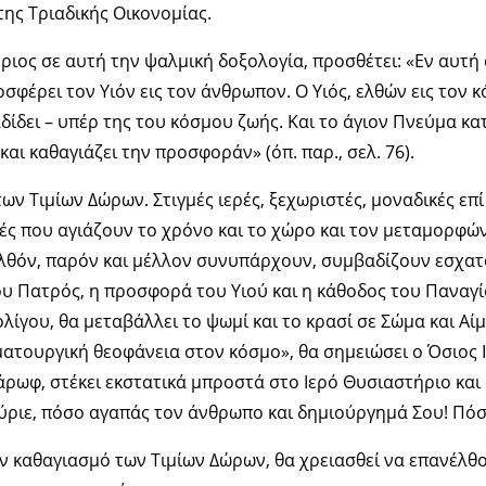
ης Τριαδικής Οικονομίας.
ιος σε αυτή την ψαλμική δοξολογία, προσθέτει: «Εν αυτή 
σφέρει τον Υιόν εις τον άνθρωπον. Ο Υιός, ελθών εις τον κ
ίδει – υπέρ της του κόσμου ζωής. Και το άγιον Πνεύμα κ
αι καθαγιάζει την προσφοράν» (όπ. παρ., σελ. 76).
ν Τιμίων Δώρων. Στιγμές ιερές, ξεχωριστές, μοναδικές επί
ές που αγιάζουν το χρόνο και το χώρο και τον μεταμορφώ
θόν, παρόν και μέλλον συνυπάρχουν, συμβαδίζουν εσχατ
ου Πατρός, η προσφορά του Υιού και η κάθοδος του Παναγ
λίγου, θα μεταβάλλει το ψωμί και το κρασί σε Σώμα και Αί
ατουργική θεοφάνεια στον κόσμο», θα σημειώσει ο Όσιος 
άρωφ, στέκει εκστατικά μπροστά στο Ιερό Θυσιαστήριο και
Κύριε, πόσο αγαπάς τον άνθρωπο και δημιούργημά Σου! Πόσ
ον καθαγιασμό των Τιμίων Δώρων, θα χρειασθεί να επανέλθ