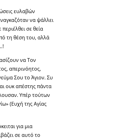
τώσεις ευλαβών
αναγκαζόταν να ψάλλει
ε περιέλθει σε θεία
πό τη θέση του, αλλά
…!
φασίζουν να Τον
τος, απερινόητος,
νεύμα Σου το Άγιον. Συ
και ουκ απέστης πάντα
λλουσαν. Υπέρ τούτων
ίω» (Ευχή της Αγίας
κειται για μια
βάζει σε αυτό το