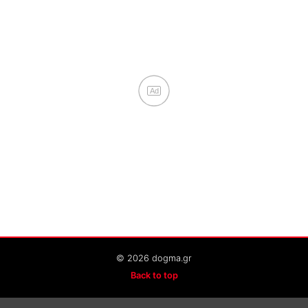
Ad
© 2026 dogma.gr
Back to top