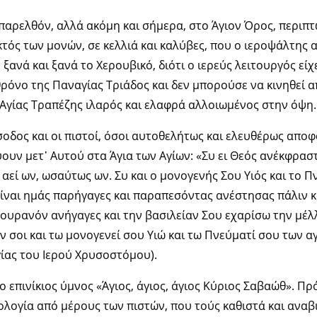
παρελθόν, αλλά ακόμη και σήμερα, στο Άγιον Όρος, περιπ
τός των μονών, σε κελλιά και καλύβες, που ο ιεροψάλτης 
, ξανά και ξανά το Χερουβικό, διότι ο ιερεύς λειτουργός είχ
ρόνο της Παναγίας Τριάδος και δεν μπορούσε να κινηθεί α
Αγίας Τραπέζης ιλαρός και ελαφρά αλλοιωμένος στην όψη
οδος και οι πιστοί, όσοι αυτοθελήτως και ελευθέρως απο
υν μετ᾿ Αυτού στα Άγια των Αγίων: «Συ ει Θεός ανέκφρασ
αεί ων, ωσαύτως ων. Συ και ο μονογενής Σου Υιός και το Π
 είναι ημάς παρήγαγες και παραπεσόντας ανέστησας πάλιν 
ν ουρανόν ανήγαγες και την βασιλείαν Σου εχαρίσω την μέ
σοι και τω μονογενεί σου Υιώ και τω Πνεύματί σου των αγ
ίας του Ιερού Χρυσοστόμου).
 επινίκιος ύμνος «Άγιος, άγιος, άγιος Κύριος Σαβαώθ». Πρό
λογία από μέρους των πιστών, που τούς καθιστά και αναβι