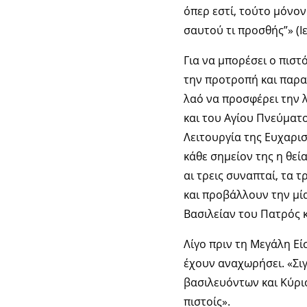
όπερ εστί, τούτο μόνον
σαυτού τι προσθής”» (Ιε
Για να μπορέσει ο πιστ
την προτροπή και παραί
λαό να προσφέρει την λ
και του Αγίου Πνεύματο
Λειτουργία της Ευχαριστ
κάθε σημείον της η θεία
αι τρεις συναπταί, τα 
και προβάλλουν την μία
Βασιλείαν του Πατρός κ
Λίγο πριν τη Μεγάλη Εί
έχουν αναχωρήσει. «Σι
βασιλευόντων και Κύρι
πιστοίς».