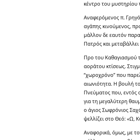
κέντρο του μυστηρίου τ
Αναφερόμενος π. Γρηγόρ
αγάπης κινούμενος, προ
μάλλον δε εαυτόν παραδ
Πατρός και μεταβάλλει κ
Προ του Καθαγιασμού τω
αοράτου κτίσεως. Στιγμ
“χωροχρόνο” που παρελ
αιωνιότητα. Η βουλή τ
Πνεύματος που, εντός ο
για τη μεγαλύτερη θαυμ
ο άγιος Σωφρόνιος Σαχ
ψελλίζει στο Θεό: «Ω, 
Αναφορικά, όμως, με τ