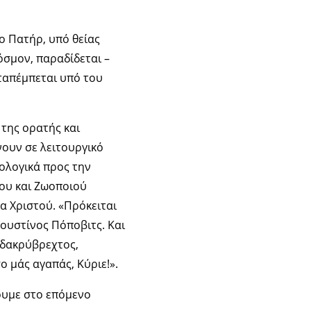
ο Πατήρ, υπό θείας
όσμον, παραδίδεται –
αταπέμπεται υπό του
 της ορατής και
νουν σε λειτουργικό
ολογικά προς την
ίου και Ζωοποιού
μα Χριστού. «Πρόκειται
Ιουστίνος Πόποβιτς. Και
 δακρύβρεχτος,
ο μάς αγαπάς, Κύριε!».
ουμε στο επόμενο