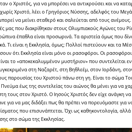
αν ο Χριστός, για να μπορέσει να αντικρούσει και να καταρ
η χωρίς Χριστό, λέει ο Γρηγόριος Νύσσης, αδελφός του Μεγά
μπορεί να μείνει σταθερό και σαλεύεται από τους ανέμους. 
ές μας που διακρίθηκαν στους Ολυμπιακούς Αγώνες του Ρίο
ώπινα έπαθλα είναι προσωρινά. Τα αριστεία όμως που δίνε
κά. Τι είναι η Εκκλησία, όμως; Πολλοί πιστεύουν και τα Μ
ουν ότι Εκκλησία είναι μόνο οι ρασοφόροι. Οι ρασοφόροι 
είναι το «αποκεκαλυμμένον μυστήριον» που συντελείται εν
συγκεκριμένα στη Ναζαρέτ, στη Βηθλεέμ, στον Ιορδάνη, στο
υς παρουσίας του Χριστού πάνω στη γη. Είναι το σώμα Του
 Πνεύμα έως της συντελείας του αιώνος θα μένει για να χα
τη τους στον Χριστό. Ο Ιησούς Χριστός δεν είχε ανάγκη να 
ανε για να μας διδάξει πως θα πρέπει να πορευόμαστε για ν
ρίσματος που επισυνάπτεται. Όχι ως καθηκοντολογία, αλλά
σης στο σώμα της Εκκλησίας.