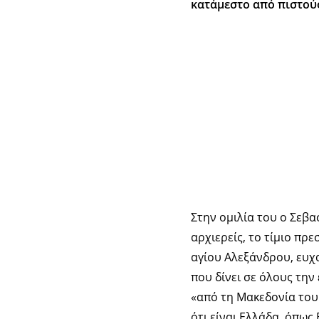
κατάμεστο από πιστού
Στην ομιλία του ο Σεβ
αρχιερείς, το τίμιο πρ
αγίου Αλεξάνδρου, ευχ
που δίνει σε όλους την
«από τη Μακεδονία του
ότι είναι Ελλάδα, όπως