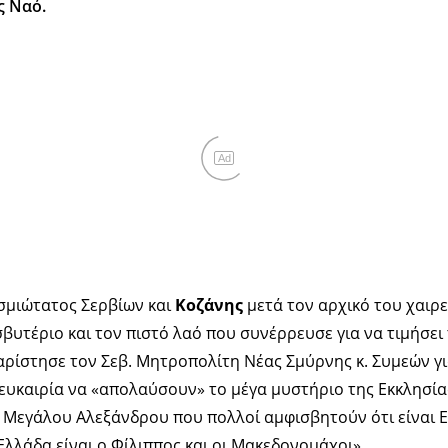
ς Ναό.
Ad
ασμιώτατος Σερβίων και
Κοζάνης
μετά τον αρχικό του χαιρ
εσβυτέριο και τον πιστό λαό που συνέρρευσε για να τιμήσε
αρίστησε τον Σεβ. Μητροπολίτη Νέας Σμύρνης κ. Συμεών γ
 ευκαιρία να «απολαύσουν» το μέγα μυστήριο της Εκκλησία
 Μεγάλου Αλεξάνδρου που πολλοί αμφισβητούν ότι είναι Ε
 Ελλάδα είναι ο Φίλιππος και οι Μακεδονομάχοι».