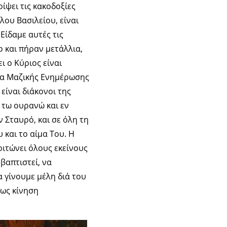
ίψει τις κακοδοξίες
λου Βασιλείου, είναι
Είδαμε αυτές τις
 και πήραν μετάλλια,
ι ο Κύριος είναι
έσα Μαζικής Ενημέρωσης
είναι διάκονοι της
 τω ουρανώ και εν
ν Σταυρό, και σε όλη τη
 και το αίμα Του. Η
ριτώνει όλους εκείνους
βαπτιστεί, να
α γίνουμε μέλη διά του
 ως κίνηση