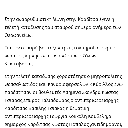
Στην αναρρυθμιστικη λίμνη στην Καρδίτσα έγινε η
τελετή κατάδυσης του σταυρού σήμερα ανήμερα των
Θεοφανείων.
Για τον σταυρό βούτηξαν τρεις τολμηροί στα κρυα
νερα της λίμνης ενώ τον ανέσυρε ο Σόλων
Κωσταβαρας.
Στην τελετή καταδυσης χοροστάτησε ο μητροπολίτης
Θεσσαλιώτιδος και Φαναριοφερσαλων κ Κύριλλος ενώ
παρέστησαν οι βουλευτές Ασημινα Σκονδρα,Κωστας
Τσιαρας,Σπυρος Ταλιαδουρος,ο αντιπεριφερειαρχης
Καρδιτσας Βασιλης Τσιακος,η θεματική
αντιπεριφερειαρχης Γεωργια Κοκκαλη Κουβελη,ο
Δήμαρχος Καρδιτσας Κωστας Παπαλος ,αντιδημαρχοι,