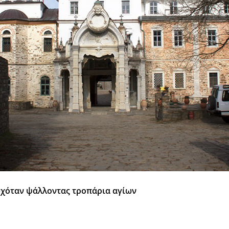
χόταν ψάλλοντας τροπάρια αγίων