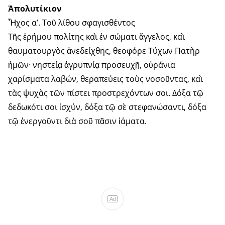
Ἀπολυτίκιον
Ἦχος α’. Τοῦ λίθου σφαγισθέντος
Τῆς ἐρήμου πολίτης καὶ ἐν σώματι ἄγγελος, καὶ
θαυματουργὸς ἀνεδείχθης, θεοφόρε Τύχων Πατὴρ
ἡμῶν· νηστείᾳ ἀγρυπνίᾳ προσευχῇ, οὐράνια
χαρίσματα λαβών, θεραπεύεις τοὺς νοσοῦντας, καὶ
τὰς ψυχὰς τῶν πίστει προστρεχόντων σοι. Δόξα τῷ
δεδωκότι σοι ἰσχύν, δόξα τῷ σὲ στεφανώσαντι, δόξα
τῷ ἐνεργοῦντι διὰ σοῦ πᾶσιν ἰάματα.
Ad