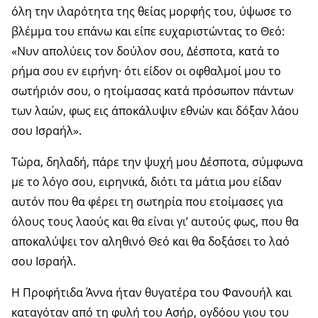
όλη την ιλαρότητα της θείας μορφής του, ύψωσε το
βλέμμα του επάνω και είπε ευχαριστώντας το Θεό:
«Νυν απολύεις τον δούλον σου, Δέσποτα, κατά το
ρήμα σου εν ειρήνη· ότι είδον οι οφθαλμοί μου το
σωτήριόν σου, ο ητοίμασας κατά πρόσωπον πάντων
των λαών, φως εις άποκάλυψιν εθνών και δόξαν λάου
σου Ισραήλ».
Τώρα, δηλαδή, πάρε την ψυχή μου Δέσποτα, σύμφωνα
με το λόγο σου, ειρηνικά, διότι τα μάτια μου είδαν
αυτόν που θα φέρει τη σωτηρία που ετοίμασες για
όλους τους λαούς και θα είναι γι’ αυτούς φως, που θα
αποκαλύψει τον αληθινό Θεό και θα δοξάσει το λαό
σου Ισραήλ.
Η Προφήτιδα Άννα ήταν θυγατέρα του Φανουήλ και
καταγόταν από τη φυλή του Ασήρ, ογδόου γιου του