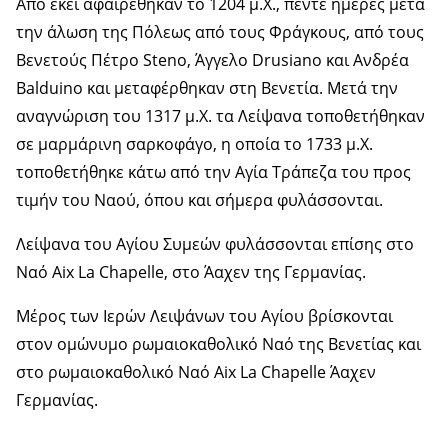
Από εκεί αφαιρέθηκαν το 1204 μ.Χ., πέντε ημέρες μετά
την άλωση της Πόλεως από τους Φράγκους, από τους
Βενετούς Πέτρο Steno, Άγγελο Drusiano και Ανδρέα
Balduino και μεταφέρθηκαν στη Βενετία. Μετά την
αναγνώριση του 1317 μ.Χ. τα Λείψανα τοποθετήθηκαν
σε μαρμάρινη σαρκοφάγο, η οποία το 1733 μ.Χ.
τοποθετήθηκε κάτω από την Αγία Τράπεζα του προς
τιμήν του Ναού, όπου και σήμερα φυλάσσονται.
Λείψανα του Αγίου Συμεών φυλάσσονται επίσης στο
Ναό Aix La Chapelle, στο Άαχεν της Γερμανίας.
Μέρος των Ιερών Λειψάνων του Αγίου βρίσκονται
στoν ομώνυμο ρωμαιοκαθολικό Ναό της Βενετίας και
στo ρωμαιοκαθολικό Ναό Aix La Chapelle Άαχεν
Γερμανίας.