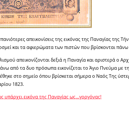
 σπανιότερες απεικονίσεις της εικόνας της Παναγίας της Τή
οσμεί και τα αφιερώματα των πιστών που βρίσκονται πάνω
λισμού απεικονίζονται δεξιά η Παναγία και αριστερά ο Αρ
Πάνω από τα δυο πρόσωπα εικονίζεται το Άγιο Πνεύμα με τ
ρέθηκε στο σημείο όπου βρίσκεται σήμερα ο Ναός Της ύστε
αρίου 1823.
ως υπάρχει εικόνα της Παναγίας ως…γοργόνας!