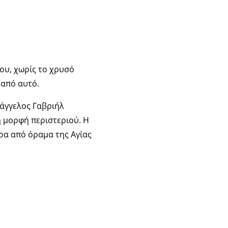
νου, χωρίς το χρυσό
 από αυτό.
χάγγελος Γαβριήλ
η μορφή περιστεριού. Η
ρα από όραμα της Αγίας