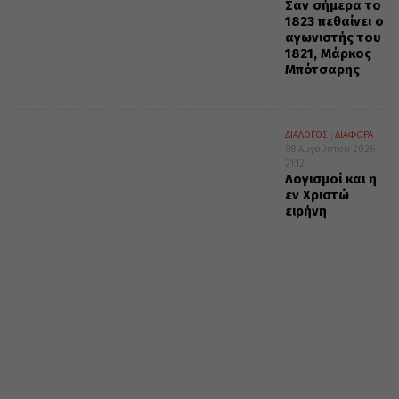
Σαν σήμερα το
1823 πεθαίνει ο
αγωνιστής του
1821, Μάρκος
Μπότσαρης
ΔΙΑΛΟΓΟΣ
ΔΙΑΦΟΡΑ
08 Αυγούστου 2026
21:12
Λογισμοί και η
εν Χριστώ
ειρήνη