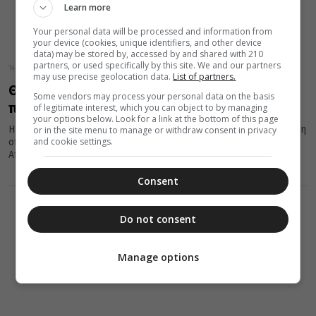
Learn more
Your personal data will be processed and information from
your device (cookies, unique identifiers, and other device
data) may be stored by, accessed by and shared with 210
partners, or used specifically by this site. We and our partners
14 Ιουλίου 2019
may use precise geolocation data.
List of partners.
Θαυμάστε τη μοναδική Παναγία της Τήνου
Some vendors may process your personal data on the basis
πίσω από τα τάματα!
of legitimate interest, which you can object to by managing
your options below. Look for a link at the bottom of this page
Η Παναγία της Τήνου, είναι μια εικόνα με ιδιαίτερη τεχνοτροπία η
or in the site menu to manage or withdraw consent in privacy
and cookie settings.
οποία σύμφωνα με κάποιους μελετητές αποδίδεται στον
Απόστολο...
Consent
Do not consent
Manage options