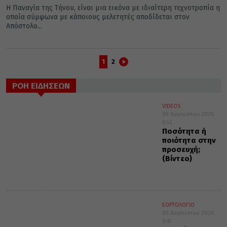
Η Παναγία της Τήνου, είναι μια εικόνα με ιδιαίτερη τεχνοτροπία η
οποία σύμφωνα με κάποιους μελετητές αποδίδεται στον
Απόστολο...
1
2
ΡΟΗ ΕΙΔΗΣΕΩΝ
VIDEOS
09 Αυγούστου 2026
0:42
Ποσότητα ή
ποιότητα στην
προσευχή;
(Βίντεο)
ΕΟΡΤΟΛΟΓΙΟ
09 Αυγούστου 2026
0:41