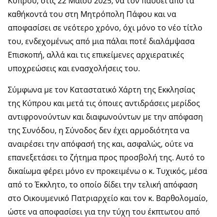
Κύπρου, στις 22 Μαΐου 2025, να τον παύσει από τα
καθήκοντά του στη Μητρόπολη Πάφου και να
αποφασίσει σε νεότερο χρόνο, όχι μόνο το νέο τίτλο
του, ενδεχομένως από μια πάλαι ποτέ διαλάμψασα
Επισκοπή, αλλά και τις επικείμενες αρχιερατικές
υποχρεώσεις και ενασχολήσεις του.
Σύμφωνα με τον Καταστατικό Χάρτη της Εκκλησίας
της Κύπρου και μετά τις όποιες αντιδράσεις μερίδος
αντιφρονούντων και διαφωνούντων με την απόφαση
της Συνόδου, η Σύνοδος δεν έχει αρμοδιότητα να
αναιρέσει την απόφασή της και, ασφαλώς, ούτε να
επανεξετάσει το ζήτημα προς προσβολή της. Αυτό το
δικαίωμα φέρει μόνο εν προκειμένω ο κ. Τυχικός, μέσα
από το Έκκλητο, το οποίο δίδει την τελική απόφαση
στο Οικουμενικό Πατριαρχείο και τον κ. Βαρθολομαίο,
ώστε να αποφασίσει για την τύχη του έκπτωτου από