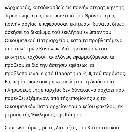
«Αρχιερεύς, καταδικασθείς εις ποινήν στερητικήν της
‘Ιερωσύνης, η εις έκπτωσιν από τού Θρόνου, η εις
ποινήν αργίας, επιφέρουσαν έκπτωσιν, δύναται όπως
ασκήσει το δικαίωμα τού εκκλήτου ενώπιον του
Οικουμενικού Πατριαρχείου, κατά τα προβλεπόμενα
υπό των ‘Ιερών Κανόνων. Διά την άσκησιν του
εκκλήτου, ισχύουν, αναλόγως εφαρμοζόμεναι, αι
προθεσμίαι διά την άσκησιν εφέσεως, αι
προβλεπόμεναι εις τό Παράρτημα Β’, ΙΙ, τού παρόντος.
Εις περίπτωσιν ασκήσεως εκκλήτου, ή διαδικασία
πληρώσεως της επαρχίας δεν δύναται να αρχίσει πριν
παρέλθει εξάμηνον, από τής υποβολής εις το
Οικουμενικόν Πατριαρχείον του οικείου φακέλου, εκ
μέρους τής ’Εκκλησίας τής Κύπρου.
Σύμφωνα, όμως, με τις Διατάξεις του Καταστατικού