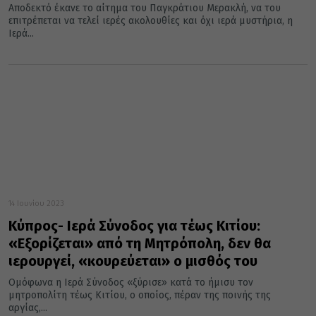
Αποδεκτό έκανε το αίτημα του Παγκράτιου Μερακλή, να του
επιτρέπεται να τελεί ιερές ακολουθίες και όχι ιερά μυστήρια, η
Ιερά...
14 Ιουνίου 2023
Κύπρος- Ιερά Σύνοδος για τέως Κιτίου:
«Εξορίζεται» από τη Μητρόπολη, δεν θα
ιερουργεί, «κουρεύεται» ο μισθός του
Ομόφωνα η Ιερά Σύνοδος «ξύρισε» κατά το ήμισυ τον
μητροπολίτη τέως Κιτίου, ο οποίος, πέραν της ποινής της
αργίας,...