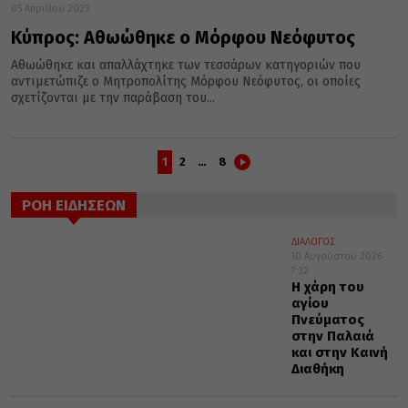
05 Απριλίου 2023
Κύπρος: Αθωώθηκε ο Μόρφου Νεόφυτος
Αθωώθηκε και απαλλάχτηκε των τεσσάρων κατηγοριών που
αντιμετώπιζε ο Μητροπολίτης Μόρφου Νεόφυτος, οι οποίες
σχετίζονται με την παράβαση του...
1
2
…
8
ΡΟΗ ΕΙΔΗΣΕΩΝ
ΔΙΑΛΟΓΟΣ
10 Αυγούστου 2026
7:32
Η χάρη του
αγίου
Πνεύματος
στην Παλαιά
και στην Καινή
Διαθήκη