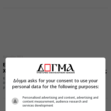
13 Ιουνίου 2023
Εκκλησία της Κύπρου: Σε αργία ο πρ. Κιτίου
Χρυσόστομος μέχρι την εκδίκαση της έφεσης
Κατά τη σημερινή συνεδρία της Ιεράς Συνόδου, αποφασίστηκε
Δόγμα asks for your consent to use your
όπως ο Μητροπολίτης τέως Κιτίου Χρυσόστομος τεθεί σε αργία
personal data for the following purposes:
μέχρι την...
Personalised advertising and content, advertising and
content measurement, audience research and
services development