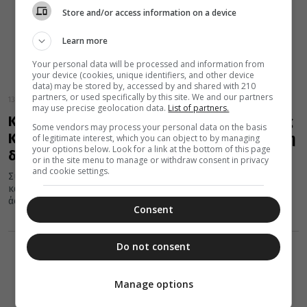
Store and/or access information on a device
Learn more
Your personal data will be processed and information from
your device (cookies, unique identifiers, and other device
data) may be stored by, accessed by and shared with 210
partners, or used specifically by this site. We and our partners
13 Ιουνίου 2023
may use precise geolocation data.
List of partners.
Κύπρος: Συνεδριάζει η Ιερά Σύνοδος για τέως
Some vendors may process your personal data on the basis
Κιτίου, Παγκράτιο και Πιτσιλλίδη – Σε εξέλιξη
of legitimate interest, which you can object to by managing
your options below. Look for a link at the bottom of this page
διαμαρτυρία – Βίντεο Φωτο
or in the site menu to manage or withdraw consent in privacy
and cookie settings.
Συνεδριάζει αυτή την ώρα η Ιερά Σύνοδος, με κύριο θέμα την
καταδίκη του Μητροπολίτη τέως Κιτίου Χρυσόστομου για
άσεμνη...
Consent
Do not consent
Manage options