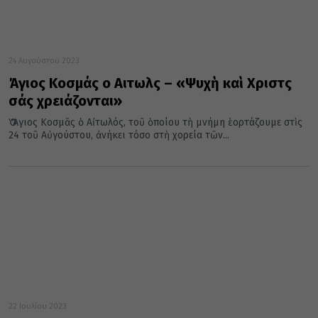
24 Αυγούστου 2023
Άγιος Κοσμάς ο Αιτωλὸς – «Ψυχὴ καὶ Χριστὸς
σάς χρειάζονται»
Ὁ Ἅγιος Κοσμᾶς ὁ Αἰτωλός, τοῦ ὁποίου τὴ μνήμη ἑορτάζουμε στὶς
24 τοῦ Αὐγούστου, ἀνήκει τόσο στὴ χορεία τῶν...
22 Ιουλίου 2023