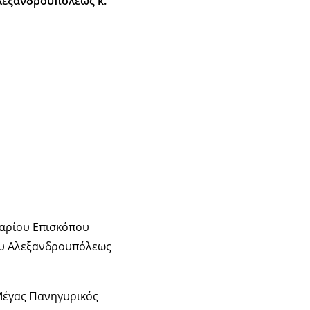
λεξανδρουπόλεως κ.
ταρίου Επισκόπου
ου Αλεξανδρουπόλεως
Μέγας Πανηγυρικός