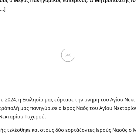
αούς ο Μέγας Πανηγυρικός Εσπερινός. Ο Μητροπολίτης Α
[…]
Ad
υ 2024, η Εκκλησία μας εόρτασε την μνήμη του Αγίου Νεκ
τρόπολή μας πανηγύρισε ο Ιερός Ναός του Αγίου Νεκταρί
 Νεκταρίου Τυχερού.
ής τελέσθηκε και στους δύο εορτάζοντες Ιερούς Ναούς ο 