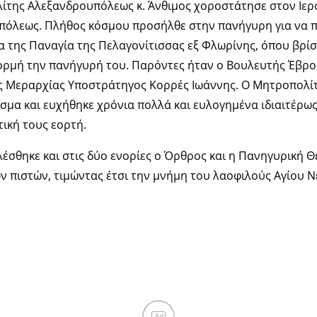
ίτης Αλεξανδρουπόλεως κ. Άνθιμος χοροστάτησε στον Ιερ
πόλεως. Πλήθος κόσμου προσήλθε στην πανήγυρη για να π
να της Παναγία της Πελαγονίτισσας εξ Φλωρίνης, όπου βρίσ
φορμή την πανήγυρή του. Παρόντες ήταν ο Βουλευτής Έβρο
2ης Μεραρχίας Υποστράτηγος Κορρές Ιωάννης. Ο Μητροπολί
σμα και ευχήθηκε χρόνια πολλά και ευλογημένα ιδιαιτέρως
ική τους εορτή.
έσθηκε και στις δύο ενορίες ο Όρθρος και η Πανηγυρική Θε
 πιστών, τιμώντας έτσι την μνήμη του λαοφιλούς Αγίου 
Ad