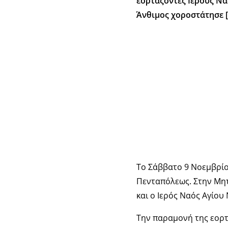
εορτάζοντες Ιερούς Ν
Άνθιμος χοροστάτησε 
To Σάββατο 9 Νοεμβρίο
Πενταπόλεως. Στην Μη
και ο Ιερός Ναός Αγίου
Την παραμονή της εορτ