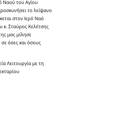
ό Ναού του Αγίου
ροσκυνήσει το λείψανο
κεται στον Ιερό Ναό
υ κ. Σταύρος Κελέτσης
της μας μίλησε
 σε όσες και όσους
ία Λειτουργία με τη
Νεκταρίου