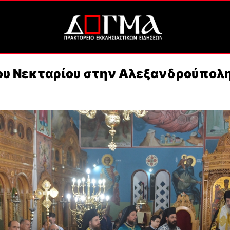
ίου Νεκταρίου στην Αλεξανδρούπολ