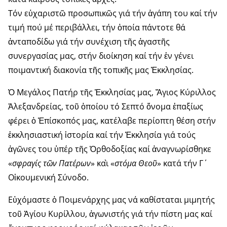
Τόν εὐχαριστῶ προσωπικῶς γιά τήν ἀγάπη του καί τήν
τιμή πού μέ περιβάλλει, τήν ὁποία πάντοτε θά
ἀνταποδίδω γιά τήν συνέχιση τῆς ἀγαστῆς
συνεργασίας μας, στήν διοίκηση καί τήν ἐν γένει
ποιμαντική διακονία τῆς τοπικῆς μας Ἐκκλησίας.
Ὁ Μεγάλος Πατήρ τῆς Ἐκκλησίας μας, Ἅγιος Κύριλλος
Ἀλεξανδρείας, τοῦ ὁποίου τό Σεπτό ὄνομα ἐπαξίως
φέρει ὁ Ἐπίσκοπός μας, κατέλαβε περίοπτη θέση στήν
ἐκκλησιαστική ἱστορία καί τήν Ἐκκλησία γιά τούς
ἀγῶνες του ὑπέρ τῆς Ὀρθοδοξίας καί ἀναγνωρίσθηκε
«
σφραγίς τῶν Πατέρων
» καὶ «
στόμα Θεοῦ
» κατά τήν Γ΄
Οἰκουμενική Σύνοδο.
Εὐχόμαστε ὁ Ποιμενάρχης μας νά καθίσταται μιμητής
τοῦ Ἁγίου Κυρίλλου, ἀγωνιστής γιά τήν πίστη μας καί