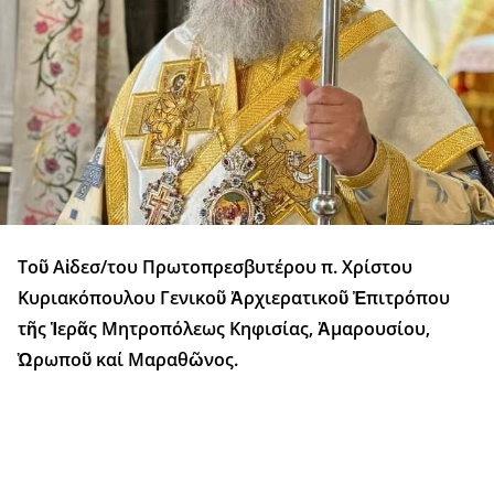
Τοῦ Αἰδεσ/του Πρωτοπρεσβυτέρου π. Χρίστου
Κυριακόπουλου Γενικοῦ Ἀρχιερατικοῦ Ἐπιτρόπου
τῆς Ἱερᾶς Μητροπόλεως Κηφισίας, Ἀμαρουσίου,
Ὠρωποῦ καί Μαραθῶνος.