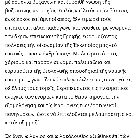
μέ ἁρμονία βυζαντινή καί ἐμβριθῆ γνώση τῆς
βυζαντινῆς ὀκταηχίας. Ἁπλός καί λιτός στόν βίο του,
ἀνεξίκακος καί ἀμνησίκακος, δέν τιμωρεῖ τούς
ἐπταικότας, ἀλλά παιδαγωγεῖ καί νουθετεῖ μέ γνώμονα
τήν ἄκραν ἐπιείκειαν τῆς Γραφῆς, ἐφαρμόζοντας
πολλάκις τήν οἰκονομίαν τῆς Ἐκκλησίας μας «τό
ἐπιεικές… πᾶσιν ἀνθρώποις»! Μέ διακριτικότητα,
χάρισμα καί προσόν συνάμα, πολυμάθεια καί
εὐρυμάθεια τῆς θεολογικῆς σπουδῆς καί τῆς νομικῆς
ἐπιστήμης, γνωρίζει νά ἐπιλέγει ἐκλεκτούς συνεργάτες
σέ ὅλους τούς τομεῖς, θεραπεύοντας τίς πνευματικές
ἀνάγκες τῶν ἐνοριῶν κατά τό θεῖον κήρυγμα, τήν
ἐξομολόγηση καί τίς ἱερουργίες τῶν ἑορτῶν καί
πανηγύρεων, ὥστε νά ἐπιτελοῦνται μέ λαμπρότητα καί
κατάνυξη μαζί.
Ὡς ἄγαν φιλάγιος καί φιλακόλουθος ἀξιώθηκε ἐπί τῶν