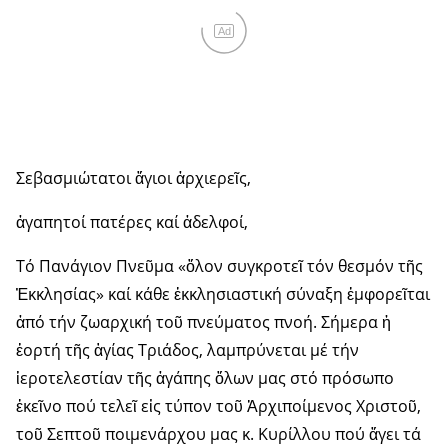
Ad
Σεβασμιώτατοι ἅγιοι ἀρχιερεῖς,
ἀγαπητοί πατέρες καί ἀδελφοί,
Τό Πανάγιον Πνεῦμα «ὅλον συγκροτεῖ τόν θεσμόν τῆς
Ἐκκλησίας» καί κάθε ἐκκλησιαστική σύναξη ἐμφορεῖται
ἀπό τήν ζωαρχική τοῦ πνεύματος πνοή. Σήμερα ἡ
ἑορτή τῆς ἁγίας Τριάδος, λαμπρύνεται μέ τήν
ἱεροτελεστίαν τῆς ἀγάπης ὅλων μας στό πρόσωπο
ἐκεῖνο πού τελεῖ εἰς τύπον τοῦ Ἀρχιποίμενος Χριστοῦ,
τοῦ Σεπτοῦ ποιμενάρχου μας κ. Κυρίλλου πού ἄγει τά