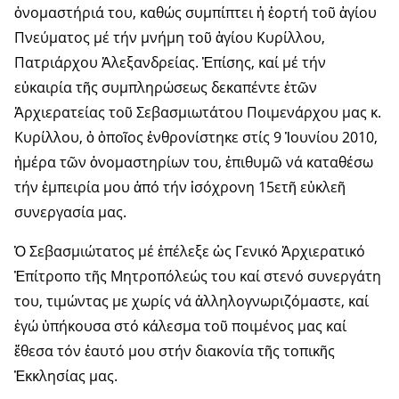
ὀνομαστήριά του, καθώς συμπίπτει ἡ ἑορτή τοῦ ἁγίου
Πνεύματος μέ τήν μνήμη τοῦ ἁγίου Κυρίλλου,
Πατριάρχου Ἀλεξανδρείας. Ἑπίσης, καί μέ τήν
εὐκαιρία τῆς συμπληρώσεως δεκαπέντε ἐτῶν
Ἀρχιερατείας τοῦ Σεβασμιωτάτου Ποιμενάρχου μας κ.
Κυρίλλου, ὁ ὁποῖος ἐνθρονίστηκε στίς 9 Ἰουνίου 2010,
ἡμέρα τῶν ὀνομαστηρίων του, ἐπιθυμῶ νά καταθέσω
τήν ἐμπειρία μου ἀπό τήν ἰσόχρονη 15ετῆ εὐκλεῆ
συνεργασία μας.
Ὁ Σεβασμιώτατος μέ ἐπέλεξε ὡς Γενικό Ἀρχιερατικό
Ἐπίτροπο τῆς Μητροπόλεώς του καί στενό συνεργάτη
του, τιμώντας με χωρίς νά ἀλληλογνωριζόμαστε, καί
ἐγώ ὑπήκουσα στό κάλεσμα τοῦ ποιμένος μας καί
ἔθεσα τόν ἑαυτό μου στήν διακονία τῆς τοπικῆς
Ἐκκλησίας μας.