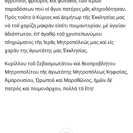
ἄγρυπνος φρουρός καί φύλακας τῶν ἱερῶν
παραδόσεων πού οἱ ἅγιοι πατέρες μᾶς κληροδότησαν.
Πρός τοῦτο ὁ Κύριος καί Δομήτωρ τῆς Ἐκκλησίας μας
νά τοῦ χαρίζῃ μακράν εἰσέτι ποιμαντορίαν, μέ ὑγιείαν
ἀδιάπτωτον, ἐπ’ ἀγαθῷ τοῦ χριστεπωνύμου
πληρώματος τῆς Ἱερᾶς Μητροπόλεώς μας καί εἰς
χαράν της ἁγιωτάτης μας Ἐκκλησίας.
Κυρίλλου τοῦ Σεβασμιωτάτου καί θεοπροβλήτου
Μητροπολίτου τῆς ἁγιωτάτης Μητροπόλεως Κηφισίας,
Ἀμαρουσίου, Ὠρωποῦ καί Μαραθῶνος, ἡμῶν δέ
πατρός καί ποιμενάρχου, πολλά τά ἔτη!