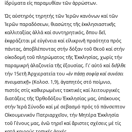
ἱδρύματα εἰς παραμυθίαν τῶν ἀρρώστων.
Ὡς αὐστηρός τηρητής τῶν Ἱερῶν κανόνων καί τῶν
Ἱερῶν παραδόσεων, θιασώτης τῆς ἐκκλησιαστικῆς
καλλιταξίας ἀλλά καί συντηρητικός, ὅπου δεῖ,
ἐκφράζεται μέ εὐγένεια καί εἰλικρινῆ πραότητα πρός
πάντας, ἀποβλέποντας στήν δόξαν τοῦ Θεοῦ καί στήν
οἰκοδομή τοῦ πληρώματος τῆς Ἐκκλησίας, χωρίς τήν
παραμικρή ἀλαζονεία τῆς ἐξουσίας. Γι’ αὐτό καί διῆλθε
τήν 15ετῆ Ἀρχιερατεία του «
ἐν πάσ
ῃ
σοφί
ᾳ
καί συνέσει
πνευματικ
ῇ
» (Κολοσ. 1,9), ἀγαπητός στό ποίμνιο,
πιστός στίς καθιερωμένες τακτικές καί λειτουργικές
διατάξεις τῆς Ὀρθοδόξου Ἐκκλησίας μας, ὑπάκουος
στήν Ἱερά Σύνοδο καί μέ σεβασμό πρός τό πάνσεπτον
Οἰκουμενικόν Πατριαρχεῖον, τήν Μητέρα Ἐκκλησία
τοῦ Γένους μας, ἐνῶ τηρεῖ καί ἄριστες σχέσεις μέ τίς
κατά καιρούς τοπικές ἀρχές.