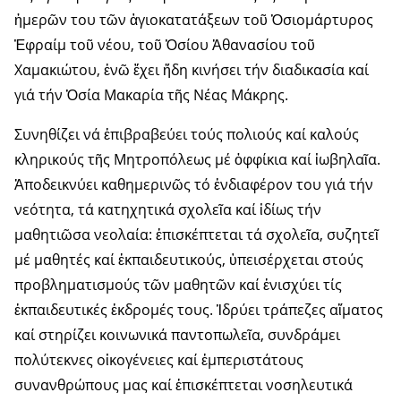
ἡμερῶν του τῶν ἁγιοκατατάξεων τοῦ Ὁσιομάρτυρος
Ἐφραίμ τοῦ νέου, τοῦ Ὁσίου Ἀθανασίου τοῦ
Χαμακιώτου, ἐνῶ ἔχει ἤδη κινήσει τήν διαδικασία καί
γιά τήν Ὁσία Μακαρία τῆς Νέας Μάκρης.
Συνηθίζει νά ἐπιβραβεύει τούς πολιούς καί καλούς
κληρικούς τῆς Μητροπόλεως μέ ὀφφίκια καί ἰωβηλαῖα.
Ἀποδεικνύει καθημερινῶς τό ἐνδιαφέρον του γιά τήν
νεότητα, τά κατηχητικά σχολεῖα καί ἰδίως τήν
μαθητιῶσα νεολαία: ἐπισκέπτεται τά σχολεῖα, συζητεῖ
μέ μαθητές καί ἐκπαιδευτικούς, ὑπεισέρχεται στούς
προβληματισμούς τῶν μαθητῶν καί ἐνισχύει τίς
ἐκπαιδευτικές ἐκδρομές τους. Ἱδρύει τράπεζες αἵματος
καί στηρίζει κοινωνικά παντοπωλεῖα, συνδράμει
πολύτεκνες οἰκογένειες καί ἐμπεριστάτους
συνανθρώπους μας καί ἐπισκέπτεται νοσηλευτικά