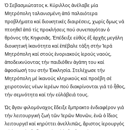
Ὁ Σεβασμιώτατος κ. Κύριλλος ἀνέλαβε μία
Μητρόπολη ταλανισμένη ἀπό παλαιότερα
προβλήματα καί διοικητικές διαιρέσεις, χωρίς ὅμως νά
πτοηθεῖ ἀπό τίς προκλήσεις πού συνεπαγόταν ὁ
θρόνος τῆς Κηφισιᾶς. Ἐπέδειξε εὐθύς ἐξ ἀρχῆς μεγάλη
διοικητική ἱκανότητα καί ἐπέβαλε τάξη στήν Ἱερά
Μητρόπολη καί στούς ἐνοριακούς ἱερούς ναούς,
ἀποδεικνύοντας τήν παιδιόθεν ἀγάπη του καί
ἀφοσίωσή του στήν Ἐκκλησία. Στελέχωσε τήν
Μητρόπολη μέ ἱκανούς κληρικούς καί προέβη σέ
χειροτονίες νέων ἱερέων πού διακρίνονται γιά τό ἦθος,
τήν σεμνότητα καί τήν εὐλάβειά τους.
Ὡς ἄγαν φιλομόναχος ἔδειξε ἔμπρακτο ἐνδιαφέρον γιά
τήν λειτουργική ζωή τῶν Ἱερῶν Μονῶν, ἐνῶ ὁ ἴδιος
λειτουργεῖ καί κηρύττει ἀνελλιπῶς, ἄριστος ἱερουργός