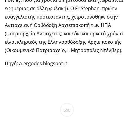
Powley, που για χρόνια υπηρετούσε εκεί (τώρα είναι
εφημέριος σε άλλη φυλακή). Ο Fr Stephan, πρώην
ευαγγελιστής προτεστάντης, χειροτονοθήκε στην
Αντιοχειανή Ορθόδοξη Αρχιεπισκοπή των ΗΠΑ
(Πατριαρχείο Αντιοχείας) και εδώ και αρκετά χρόνια
είναι κληρικός της Ελληνορθόδοξης Αρχιεπισκοπής
(Οικουμενικό Πατριαρχείο, Ι. Μητρόπολις Ντένβερ).
Πηγή: a-ergodes.blogspot.it
Ad