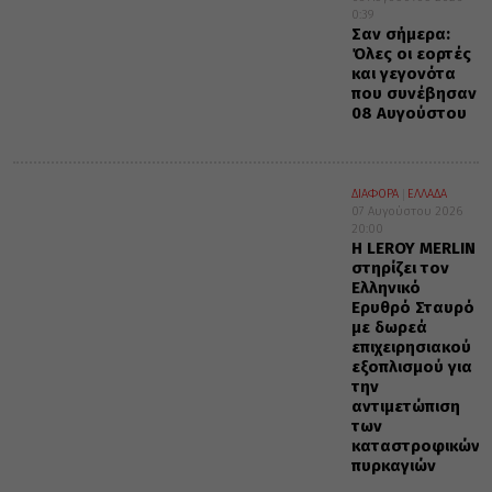
0:39
Σαν σήμερα:
Όλες οι εορτές
και γεγονότα
που συνέβησαν
08 Αυγούστου
ΔΙΑΦΟΡΑ
ΕΛΛΑΔΑ
07 Αυγούστου 2026
20:00
Η LEROY MERLIN
στηρίζει τον
Ελληνικό
Ερυθρό Σταυρό
με δωρεά
επιχειρησιακού
εξοπλισμού για
την
αντιμετώπιση
των
καταστροφικών
πυρκαγιών