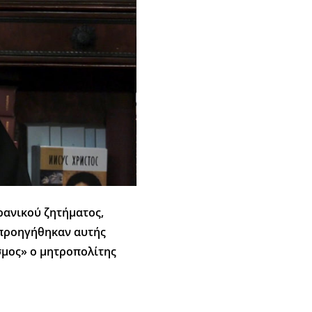
ρανικού ζητήματος,
α προηγήθηκαν αυτής
σμος» ο μητροπολίτης