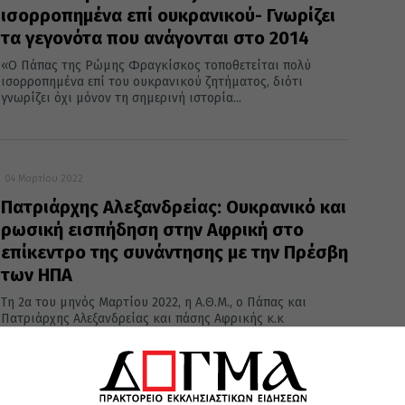
ισορροπημένα επί ουκρανικού- Γνωρίζει
τα γεγονότα που ανάγονται στο 2014
«Ο Πάπας της Ρώμης Φραγκίσκος τοποθετείται πολύ
ισορροπημένα επί του ουκρανικού ζητήματος, διότι
γνωρίζει όχι μόνον τη σημερινή ιστορία...
04 Μαρτίου 2022
Πατριάρχης Αλεξανδρείας: Ουκρανικό και
ρωσική εισπήδηση στην Αφρική στο
επίκεντρο της συνάντησης με την Πρέσβη
των ΗΠΑ
Τη 2α του μηνός Μαρτίου 2022, η Α.Θ.Μ., ο Πάπας και
Πατριάρχης Αλεξανδρείας και πάσης Αφρικής κ.κ
 Πρέσβη...