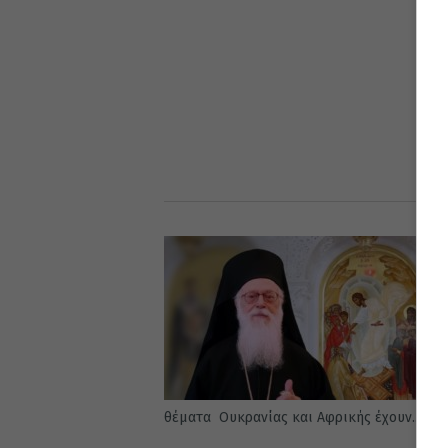
θέματα Ουκρανίας και Αφρικής έχουν...