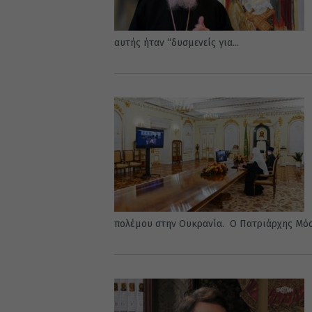
αυτής ήταν “δυσμενείς για...
πολέμου στην Ουκρανία. Ο Πατριάρχης Μόσχ