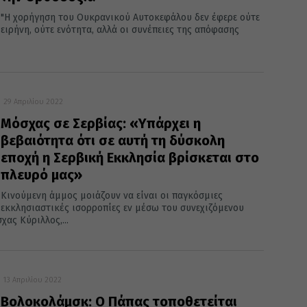
"Η χορήγηση του Ουκρανικού Αυτοκεφάλου δεν έφερε ούτε
ειρήνη, ούτε ενότητα, αλλά οι συνέπειες της απόφασης
29 Απριλίου 2022
Μόσχας σε Σερβίας: «Υπάρχει η
βεβαιότητα ότι σε αυτή τη δύσκολη
εποχή η Σερβική Εκκλησία βρίσκεται στο
πλευρό μας»
Κινούμενη άμμος μοιάζουν να είναι οι παγκόσμιες
εκκλησιαστικές ισορροπίες εν μέσω του συνεχιζόμενου
ας Κύριλλος,...
13 Απριλίου 2022
Βολοκολάμσκ: Ο Πάπας τοποθετείται