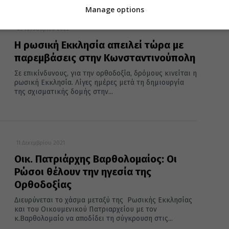
Manage options
03 Ιανουαρίου 2022
Η ρωσική Εκκλησία απειλεί τώρα με
παρεμβάσεις στην Κωνσταντινούπολη
Σε επικίνδυνους, για την ορθοδοξία, δρόμους κινείται η
ρωσική Εκκλησία. Λίγες ημέρες μετά τη δημιουργία
της σχισματικής δομής στην...
11 Δεκεμβρίου 2021
Οικ. Πατριάρχης Βαρθολομαίος: Οι
Ρώσοι θέλουν την ηγεσία της
Oρθοδοξίας
Διευρύνεται το χάσμα μεταξύ της Ρωσικής Εκκλησίας
και του Οικουμενικού Πατριαρχείου με τον
κ.Βαρθολομαίο να αποδίδει τη σύγκρουση στις...