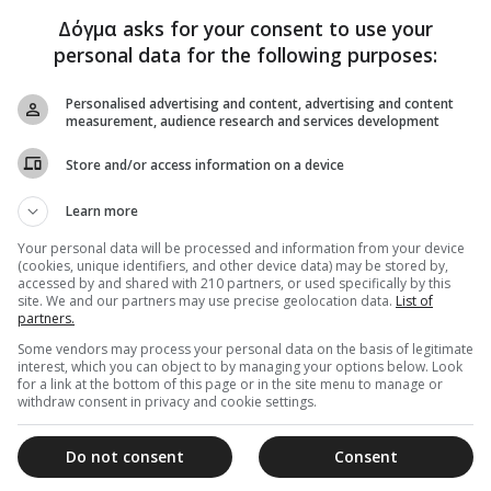
07 Φεβρουαρίου 2022
Δόγμα asks for your consent to use your
ΔΙΣ: Στο πλευρό του Πατριαρχείου
personal data for the following purposes:
Ιεροσολύμων για τις απειλές κατά των
Χριστιανών στου Αγίους Τόπους
Personalised advertising and content, advertising and content
measurement, audience research and services development
Την ενεργή συμπαράστασή της στο παλαίφατο
Πατριαρχείο Ιεροσολύμων δήλωσε η Διαρκής Ιερά
Store and/or access information on a device
Σύνοδος (ΔΙΣ)- Ευήκοα ώτα βρήκαν οι συνεχείς...
Learn more
Your personal data will be processed and information from your device
(cookies, unique identifiers, and other device data) may be stored by,
27 Ιανουαρίου 2022
accessed by and shared with 210 partners, or used specifically by this
Αλβανίας Αναστάσιος για Ουκρανικό και
site. We and our partners may use precise geolocation data.
List of
partners.
Αφρική: Σαφείς οι απόψεις μου – Εκτός
Some vendors may process your personal data on the basis of legitimate
πραγματικότητας άλλες ερμηνευτικές
interest, which you can object to by managing your options below. Look
προσπάθειες
for a link at the bottom of this page or in the site menu to manage or
withdraw consent in privacy and cookie settings.
"Οι αποψεις του Μακαριωτάτου Αρχιεπισκόπου Τιράνων
και πάσης Αλβανίας κ. Αναστασίου για τα εκκλησιαστικά
Do not consent
Consent