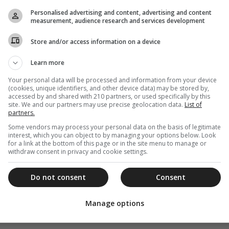
συκοφαντική εκστρατεία της B.
Personalised advertising and content, advertising and content
Μώραλη σχετικώς με την
measurement, audience research and services development
Αρχιεπισκοπής Αυστραλίας”
Store and/or access information on a device
"Η Ελληνική Δικαιοσύνη αντιμετώπισε αναλόγως την
επιδόθηκε επί μακρόν η κ. Βάσω Μώραλη, υποχρεώνοντάς
Learn more
Your personal data will be processed and information from your device
(cookies, unique identifiers, and other device data) may be stored by,
accessed by and shared with 210 partners, or used specifically by this
site. We and our partners may use precise geolocation data.
List of
10 Δεκεμβρίου 2013
partners.
Εκπληξη από τα σχόλια του κ. Ι.
Some vendors may process your personal data on the basis of legitimate
interest, which you can object to by managing your options below. Look
Παπανικολάου
for a link at the bottom of this page or in the site menu to manage or
withdraw consent in privacy and cookie settings.
Έκπληξη και απορία προκάλεσε στον νομικό κόσμο της
χώρας ο τέως αντιπρόεδρος του Αρείου Πάγου κ. Ι.
Παπανικολάου να...
Do not consent
Consent
Manage options