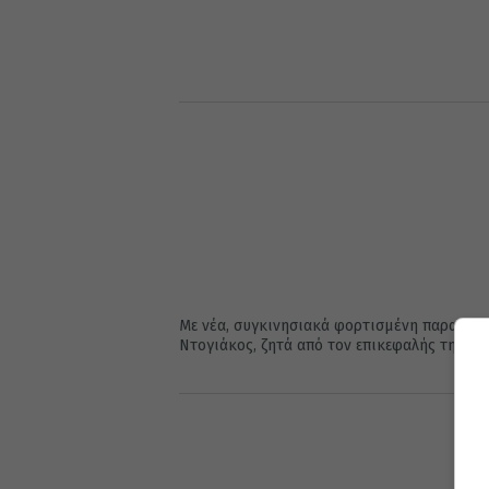
Με νέα, συγκινησιακά φορτισμένη παραγγελί
Ντογιάκος, ζητά από τον επικεφαλής της Εισα