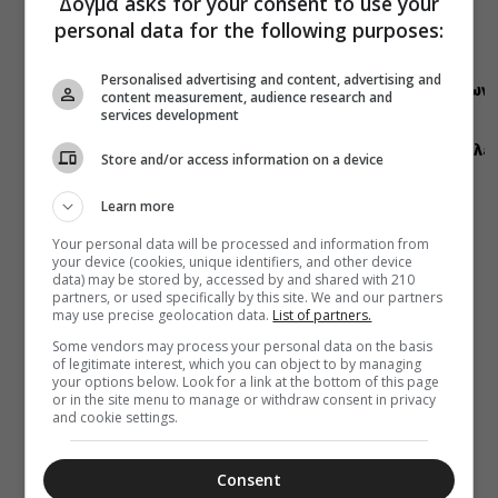
Δόγμα asks for your consent to use your
ΜΗΤΡΟΠΟΛΕΙΣ
personal data for the following purposes:
07 Αυγούστου 2026
16:45
Στελέχη των
Personalised advertising and content, advertising and
κατασκηνώσεων
content measurement, audience research and
της
services development
Μητροπόλεως
Αλεξανδρουπόλε
Store and/or access information on a device
στα
Πριγκηπόνησα
Learn more
(ΦΩΤΟ)
Your personal data will be processed and information from
your device (cookies, unique identifiers, and other device
data) may be stored by, accessed by and shared with 210
partners, or used specifically by this site. We and our partners
may use precise geolocation data.
List of partners.
Some vendors may process your personal data on the basis
of legitimate interest, which you can object to by managing
your options below. Look for a link at the bottom of this page
or in the site menu to manage or withdraw consent in privacy
and cookie settings.
Consent