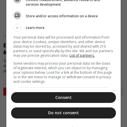
services development
Store and/or access information on a device
Learn more
09 Μαρτίου 2016
Your personal data will be processed and information from
your device (cookies, unique identifiers, and other device
Εγκαίνια Κέντρου Ιματισμού ο “ΧΙΤΩΝ” της
data) may be stored by, accessed by and shared with 210
partners, or used specifically by this site. We and our partners
Μητρόπολης Νέας Ιωνίας
may use precise geolocation data.
List of partners.
Τα εγκαίνια του Κέντρου Ιματισμού ο "ΧΙΤΩΝ" της Μητρόπολης
Some vendors may process your personal data on the basis
Νέας Ιωνίας, πραγματοποιήθηκαν το απόγευμα της Τρίτης 8
of legitimate interest, which you can object to by managing
Μαρτίου...
your options below. Look for a link at the bottom of this page
or in the site menu to manage or withdraw consent in privacy
and cookie settings.
ΡΟΗ ΕΙΔΗΣΕΩΝ
Consent
ΔΙΑΛΟΓΟΣ
06 Αυγούστου 2026
Do not consent
10:15
Το βίωμα της
ελληνικής