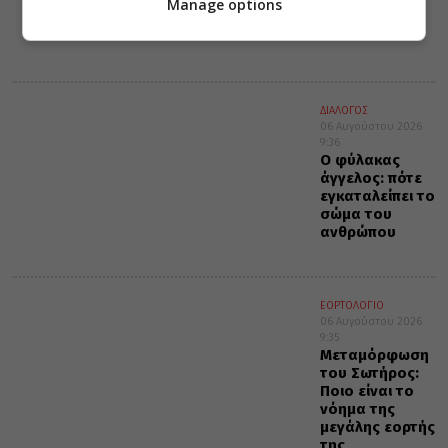
εθνικής
Manage options
συνείδησης
ΔΙΑΛΟΓΟΣ
06 Αυγούστου 2026
9:36
Ο φύλακας
άγγελος: πότε
εγκαταλείπει το
σώμα του
ανθρώπου
ΕΟΡΤΟΛΟΓΙΟ
06 Αυγούστου 2026
9:35
Μεταμόρφωση
του Σωτήρος:
Ποιο είναι το
νόημα της
μεγάλης εορτής
της