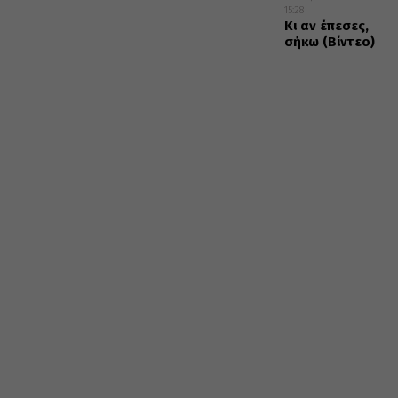
15:28
Κι αν έπεσες,
σήκω (Βίντεο)