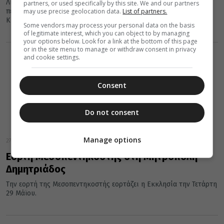
Λίγοι είναι εκείνοι που εκκλησιάζονται κατ’ αύτη και οι
partners, or used specifically by this site. We and our partners
may use precise geolocation data.
List of partners.
περισσότεροι δεν υποπτεύονται καν, ότι την Τετάρτη μετά την
Κυριακή...
Some vendors may process your personal data on the basis
of legitimate interest, which you can object to by managing
your options below. Look for a link at the bottom of this page
or in the site menu to manage or withdraw consent in privacy
and cookie settings.
Consent
Do not consent
Manage options
27 Μαΐου 2024
Εορτή Μεσοπεντηκοστής στη Μητρόπολη
Δημητριάδος
Την εορτή της Μεσοπεντηκοστής εορτάζει η Εκκλησία την Τετάρτη
29 Μάϊου.