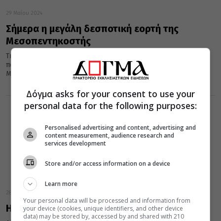
29 Μαΐου 2024
Σήμερα η μεγάλη δεσποτική εορτή της
Μεσοπεντηκοστής
Την Τετάρτη μετά την Κυριακή του Παραλύτου, η Εκκλησία
πανηγυρίζει μία μεγάλη δεσποτική εορτή, την εορτή της
Μεσοπεντηκοστής.
Δόγμα asks for your consent to use your
personal data for the following purposes:
Personalised advertising and content, advertising and
content measurement, audience research and
services development
Store and/or access information on a device
Learn more
28 Μαΐου 2024
Your personal data will be processed and information from
Η αυριανή εορτή της Μεσοπεντηκοστής
your device (cookies, unique identifiers, and other device
data) may be stored by, accessed by and shared with 210