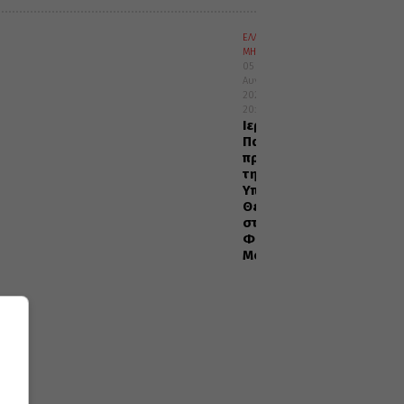
ΕΛΛΑΔΑ
ΜΗΤΡΟΠΟΛΕΙΣ
05
Αυγούστου
2026
20:29
Ιερά
Παράκληση
προς
την
Υπεραγία
Θεοτόκο
στα
Φαβριανά
Μονοφατσίου