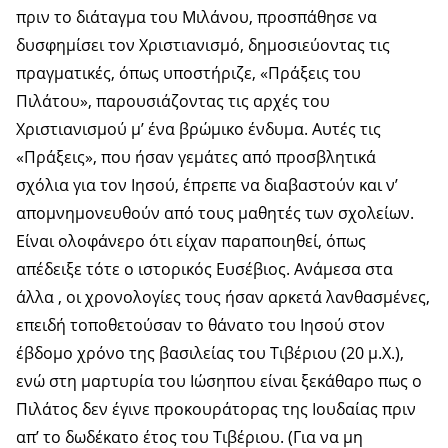
πριν το διάταγμα του Μιλάνου, προσπάθησε να
δυσφημίσει τον Χριστιανισμό, δημοσιεύοντας τις
πραγματικές, όπως υποστήριζε, «Πράξεις του
Πιλάτου», παρουσιάζοντας τις αρχές του
Χριστιανισμού μ’ ένα βρώμικο ένδυμα. Αυτές τις
«Πράξεις», που ήσαν γεμάτες από προσβλητικά
σχόλια για τον Ιησού, έπρεπε να διαβαστούν και ν’
απομνημονευθούν από τους μαθητές των σχολείων.
Είναι ολοφάνερο ότι είχαν παραποιηθεί, όπως
απέδειξε τότε ο ιστορικός Ευσέβιος. Ανάμεσα στα
άλλα , οι χρονολογίες τους ήσαν αρκετά λανθασμένες,
επειδή τοποθετούσαν το θάνατο του Ιησού στον
έβδομο χρόνο της βασιλείας του Τιβέριου (20 μ.Χ.),
ενώ στη μαρτυρία του Ιώσηπου είναι ξεκάθαρο πως ο
Πιλάτος δεν έγινε προκουράτορας της Ιουδαίας πριν
απ’ το δωδέκατο έτος του Τιβέριου. (Για να μη