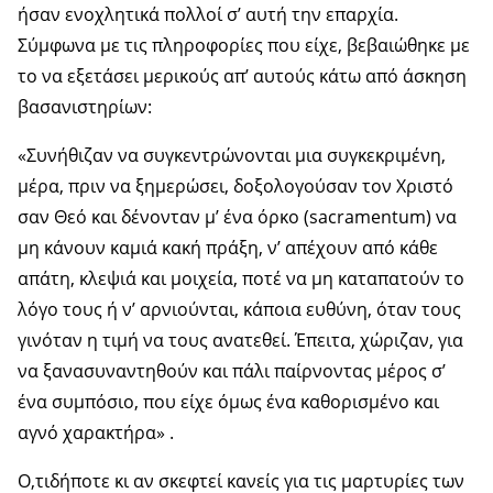
ήσαν ενοχλητικά πολλοί σ’ αυτή την επαρχία.
Σύμφωνα με τις πληροφορίες που είχε, βεβαιώθηκε με
το να εξετάσει μερικούς απ’ αυτούς κάτω από άσκηση
βασανιστηρίων:
«Συνήθιζαν να συγκεντρώνονται μια συγκεκριμένη,
μέρα, πριν να ξημερώσει, δοξολογούσαν τον Χριστό
σαν Θεό και δένονταν μ’ ένα όρκο (sacramentum) να
μη κάνουν καμιά κακή πράξη, ν’ απέχουν από κάθε
απάτη, κλεψιά και μοιχεία, ποτέ να μη καταπατούν το
λόγο τους ή ν’ αρνιούνται, κάποια ευθύνη, όταν τους
γινόταν η τιμή να τους ανατεθεί. Έπειτα, χώριζαν, για
να ξανασυναντηθούν και πάλι παίρνοντας μέρος σ’
ένα συμπόσιο, που είχε όμως ένα καθορισμένο και
αγνό χαρακτήρα» .
Ο,τιδήποτε κι αν σκεφτεί κανείς για τις μαρτυρίες των