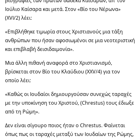
βιογραφίες των πρώτων δώδεκα Καισάρων, απ’ τον
Ιούλιο Καίσαρα και μετά. Στον «Βίο του Νέρωνα»
(XVI/2) λέει:
«Επιβλήθηκε τιμωρία στους Χριστιανούς μια τάξη
ανθρώπων που ήσαν αφοσιωμένοι σε μια νεοτεριστική
και επιβλαβή δεισιδαιμονία».
Μια άλλη πιθανή αναφορά στο Χριστιανισμό,
βρίσκεται στον Βίο του Κλαύδιου (ΧXV/4) για τον
οποίο λέει:
«Καθώς οι Ιουδαίοι δημιουργούσαν συνεχώς ταραχές
με την υποκίνηση του Χριστού, (Chrestus) τους έδιωξε
από τη Ρώμη».
Δεν είναι σίγουρο ποιος ήταν ο Chrestus. Φαίνεται
όπως πως οι ταραχές μεταξύ των Ιουδαίων της Ρώμης,