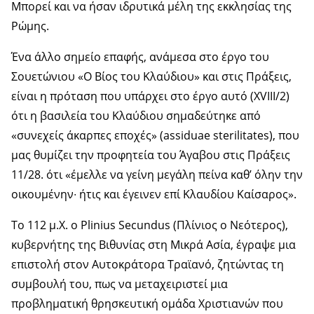
Μπορεί και να ήσαν ιδρυτικά μέλη της εκκλησίας της
Ρώμης.
Ένα άλλο σημείο επαφής, ανάμεσα στο έργο του
Σουετώνιου «Ο Βίος του Κλαύδιου» και στις Πράξεις,
είναι η πρόταση που υπάρχει στο έργο αυτό (XVIII/2)
ότι η βασιλεία του Κλαύδιου σημαδεύτηκε από
«συνεχείς άκαρπες εποχές» (assiduae sterilitates), που
μας θυμίζει την προφητεία του Άγαβου στις Πράξεις
11/28. ότι «έμελλε να γείνη μεγάλη πείνα καθ’ όλην την
οικουμένην∙ ήτις και έγεινεν επί Κλαυδίου Καίσαρος».
Το 112 μ.Χ. ο Plinius Secundus (Πλίνιος ο Νεότερος),
κυβερνήτης της Βιθυνίας στη Μικρά Ασία, έγραψε μια
επιστολή στον Αυτοκράτορα Τραϊανό, ζητώντας τη
συμβουλή του, πως να μεταχειριστεί μια
προβληματική θρησκευτική ομάδα Χριστιανών που