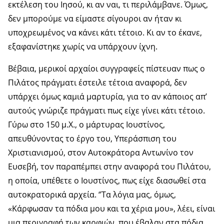
εκτέλεση του Ιησού, κι αν ναι, τι περιλάμβανε. Όμως,
δεν μπορούμε να είμαστε σίγουροι αν ήταν κι
υποχρεωμένος να κάνει κάτι τέτοιο. Κι αν το έκανε,
εξαφανίστηκε χωρίς να υπάρχουν ίχνη.
Βέβαια, μερικοί αρχαίοι συγγραφείς πίστευαν πως ο
Πιλάτος πράγματι έστειλε τέτοια αναφορά, δεν
υπάρχει όμως καμιά μαρτυρία, για το αν κάποιος απ’
αυτούς γνώριζε πράγματι πως είχε γίνει κάτι τέτοιο.
Γύρω στο 150 μ.Χ., ο μάρτυρας Ιουστίνος,
απευθύνοντας το έργο του, Υπεράσπιση του
Χριστιανισμού, στον Αυτοκράτορα Αντωνίνο τον
Ευσεβή, τον παραπέμπει στην αναφορά του Πιλάτου,
η οποία, υπέθετε ο Ιουστίνος, πως είχε διασωθεί στα
αυτοκρατορικά αρχεία. ‘’Τα λόγια μας, όμως,
«Κάρφωσαν τα πόδια μου και τα χέρια μου», λέει, είναι
μια περιγραφή των καρφιών, που έβαλαν στα πόδια