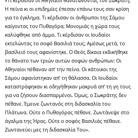
«Τι κέρδισαν οι Αθηναίοι θανατώνοντας τον Σωκράτη;
Η πείνα κι οι επιδημίες έπεσαν επάνω τους σαν κρίση
για το έγκλημα. Τι κέρδισαν οι άνθρωποι της Σάμου
καίγοντας τον Πυθαγόρα; Μονομιάς η χώρα τους
καλύφθηκε από άμμο. Τι κέρδισαν οι Ιουδαίοι
εκτελώντας το σοφό Βασιλιά τους; Αμέσως μετά, το
βασίλειό τους αφανίστηκε. Ο Θεός δίκαια εκδικήθηκε
το θάνατο των τριών αυτών σοφών ανθρώπων: Οι
Αθηναίοι πέθαναν απ’ την πείνα. Οι κάτοικοι της
Σάμου αφανίστηκαν απ’ τη θάλασσα. Οι Ιουδαίοι
καταστράφηκαν κι οδηγήθηκαν μακρυά απ’ τη γη τους
για να ζήσουν διασπαρμένοι. Όμως, ο Σωκράτης δεν
πέθανε. Έμεινε ζωντανός στη διδασκαλία του
Πλάτωνα. Ούτε ο Πυθαγόρας πέθανε. Ζωντάνεψε στο
άγαλμα της Ήρας. Ούτε ο σοφός Βασιλιάς πέθανε.
Ζωντανεύει μες τη διδασκαλία Του».