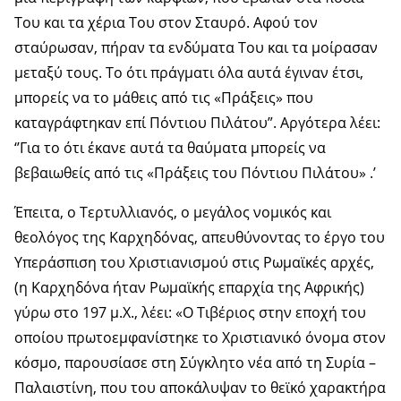
Του και τα χέρια Του στον Σταυρό. Αφού τον
σταύρωσαν, πήραν τα ενδύματα Του και τα μοίρασαν
μεταξύ τους. Το ότι πράγματι όλα αυτά έγιναν έτσι,
μπορείς να το μάθεις από τις «Πράξεις» που
καταγράφτηκαν επί Πόντιου Πιλάτου”. Αργότερα λέει:
‘’Για το ότι έκανε αυτά τα θαύματα μπορείς να
βεβαιωθείς από τις «Πράξεις του Πόντιου Πιλάτου» .’
Έπειτα, ο Τερτυλλιανός, ο μεγάλος νομικός και
θεολόγος της Καρχηδόνας, απευθύνοντας το έργο του
Υπεράσπιση του Χριστιανισμού στις Ρωμαϊκές αρχές,
(η Καρχηδόνα ήταν Ρωμαϊκής επαρχία της Αφρικής)
γύρω στο 197 μ.Χ., λέει: «Ο Τιβέριος στην εποχή του
οποίου πρωτοεμφανίστηκε το Χριστιανικό όνομα στον
κόσμο, παρουσίασε στη Σύγκλητο νέα από τη Συρία –
Παλαιστίνη, που του αποκάλυψαν το θεϊκό χαρακτήρα