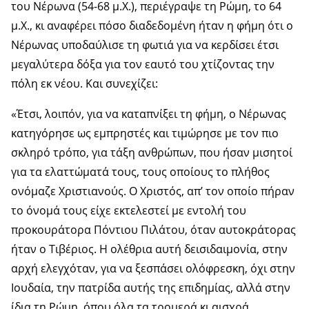
του Νέρωνα (54-68 μ.Χ.), περιέγραψε τη Ρώμη, το 64
μ.Χ., κι αναφέρει πόσο διαδεδομένη ήταν η φήμη ότι ο
Νέρωνας υποδαύλισε τη φωτιά για να κερδίσει έτσι
μεγαλύτερα δόξα για τον εαυτό του χτίζοντας την
πόλη εκ νέου. Και συνεχίζει:
«Έτσι, λοιπόν, για να καταπνίξει τη φήμη, ο Νέρωνας
κατηγόρησε ως εμπρηστές και τιμώρησε με τον πιο
σκληρό τρόπο, για τάξη ανθρώπων, που ήσαν μισητοί
για τα ελαττώματά τους, τους οποίους το πλήθος
ονόμαζε Χριστιανούς. Ο Χριστός, απ’ τον οποίο πήραν
το όνομά τους είχε εκτελεστεί με εντολή του
προκουράτορα Πόντιου Πιλάτου, όταν αυτοκράτορας
ήταν ο Τιβέριος. Η ολέθρια αυτή δεισιδαιμονία, στην
αρχή ελεγχόταν, για να ξεσπάσει ολόφρεσκη, όχι στην
Ιουδαία, την πατρίδα αυτής της επιδημίας, αλλά στην
ίδια τη Ρώμη, όπου όλα τα τρομερά κι αισχρά