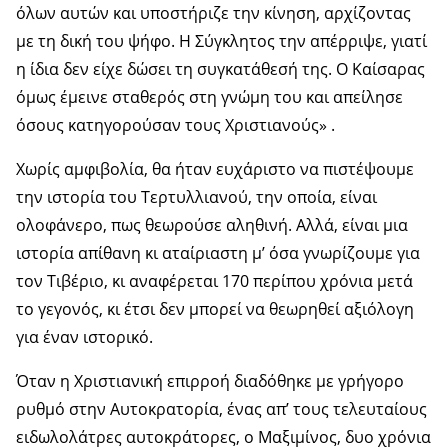
όλων αυτών και υποστήριζε την κίνηση, αρχίζοντας
με τη δική του ψήφο. Η Σύγκλητος την απέρριψε, γιατί
η ίδια δεν είχε δώσει τη συγκατάθεσή της. Ο Καίσαρας
όμως έμεινε σταθερός στη γνώμη του και απείλησε
όσους κατηγορούσαν τους Χριστιανούς» .
Χωρίς αμφιβολία, θα ήταν ευχάριστο να πιστέψουμε
την ιστορία του Τερτυλλιανού, την οποία, είναι
ολοφάνερο, πως θεωρούσε αληθινή. Αλλά, είναι μια
ιστορία απίθανη κι αταίριαστη μ’ όσα γνωρίζουμε για
τον Τιβέριο, κι αναφέρεται 170 περίπου χρόνια μετά
το γεγονός, κι έτσι δεν μπορεί να θεωρηθεί αξιόλογη
για έναν ιστορικό.
Όταν η Χριστιανική επιρροή διαδόθηκε με γρήγορο
ρυθμό στην Αυτοκρατορία, ένας απ’ τους τελευταίους
ειδωλολάτρες αυτοκράτορες, ο Μαξιμίνος, δυο χρόνια