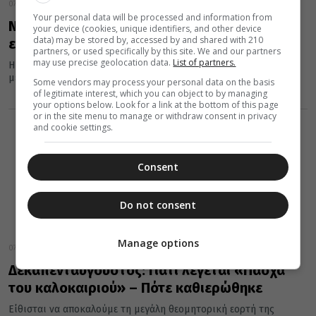
07 Αυγούστου 2026
Your personal data will be processed and information from
Νηστεία: Τί γίνεται αν ο Δεκαπενταύγουστος
your device (cookies, unique identifiers, and other device
data) may be stored by, accessed by and shared with 210
είναι Τετάρτη ή Παρασκευή
partners, or used specifically by this site. We and our partners
may use precise geolocation data.
List of partners.
Η νηστεία είναι εντολή του Θεού. Η πρώτη. Την έδωσε στον Αδάμ
μέσα στον Παράδεισο. Το νόημα της νηστείας...
Some vendors may process your personal data on the basis
of legitimate interest, which you can object to by managing
your options below. Look for a link at the bottom of this page
or in the site menu to manage or withdraw consent in privacy
and cookie settings.
Consent
Do not consent
Manage options
07 Αυγούστου 2026
Δεκαπενταύγουστος: Γιατί λέγεται «Πάσχα
του καλοκαιριού» – Πότε καθιερώθηκε
Είθισται να αποκαλούμε τη μεγάλη θεομητορική εορτή της