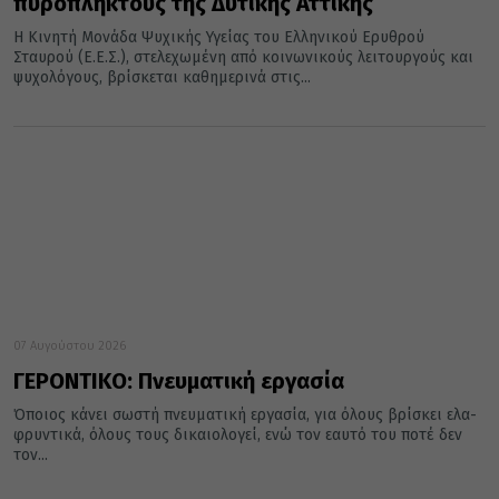
πυρόπληκτους της Δυτικής Αττικής
Η Κινητή Μονάδα Ψυχικής Υγείας του Ελληνικού Ερυθρού
Σταυρού (Ε.Ε.Σ.), στελεχωμένη από κοινωνικούς λειτουργούς και
ψυχολόγους, βρίσκεται καθημερινά στις...
07 Αυγούστου 2026
ΓΕΡΟΝΤΙΚΟ: Πνευματική εργασία
Όποιος κά­νει σω­στή πνευ­μα­τι­κή ερ­γα­σία, για όλους βρί­σκει ελα­
φρυν­τι­κά, όλους τους δι­καιο­λο­γεί, ενώ τον εαυ­τό του ποτέ δεν
τον...