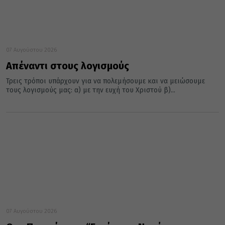
07 Αυγούστου 2026
Απέναντι στους λογισμούς
Τρεις τρό­ποι υπάρ­χουν για να πο­λε­μή­σου­με και να μειώ­σου­με
τους λο­γι­σμούς μας: α) με την ευχή του Χρι­στού β)...
07 Αυγούστου 2026