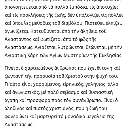
ἀπογοητεύεται ἀπό τά πολλά ἐμπόδια, τίς ἀποτυχίες
καί τίς προκλήσεις τῆς ζωῆς, δέν ὑπολογίζει τίς πολλές
καί ὕπουλες μεθοδίες τοῦ διαβόλου. Πιστεύει, ἐλπίζει,
ἀγωνίζεται. Κατευθύνεται ἀπό τήν ἀλήθεια τοῦ
Ἀναστάντος καί φωτίζεται ἀπό τό φῶς τῆς
Ἀναστάσεως. Ἁγιάζεται, λυτρώνεται, θεώνεται, μέ τήν
Ἁγιαστική Χάρη τῶν Ἁγίων Μυστηρίων τῆς Ἐκκλησίας.
Γίνεται ὁ χαριτωμένος ἄνθρωπος πού ἔχει ἔντονη καί
ζωντανή τήν παρουσία τοῦ Χριστοῦ στήν ψυχή του.
Γι᾽αὐτό εἶναι χαρούμενος, εἰρηνικός, γαλήνιος, ἀλλά
καί ἀγωνιστικός, μέ πολύ σεβασμό καί θυσιαστική
ἀγάπη καί προσφορά πρός τόν συνάνθρωπο. Εἶναι ὁ
ἀληθινός καί πιστός χριστιανός, πού ἡ ζωή του
φανερώνει καί μαρτυρεῖ τό μοναδικό μεγαλεῖο τῆς
Ἀναστάσεως.