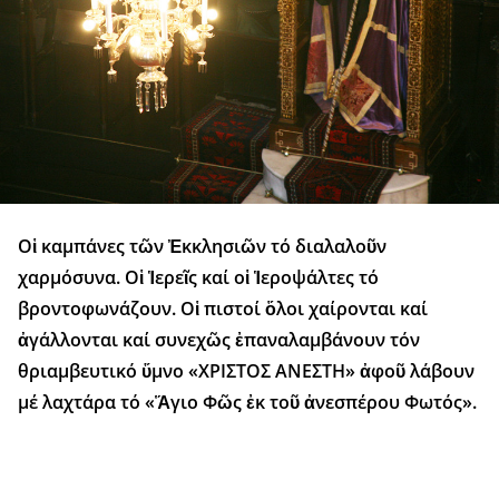
Οἱ καμπάνες τῶν Ἐκκλησιῶν τό διαλαλοῦν
χαρμόσυνα. Οἱ Ἱερεῖς καί οἱ Ἱεροψάλτες τό
βροντοφωνάζουν. Οἱ πιστοί ὅλοι χαίρονται καί
ἀγάλλονται καί συνεχῶς ἐπαναλαμβάνουν τόν
θριαμβευτικό ὕμνο «ΧΡΙΣΤΟΣ ΑΝΕΣΤΗ» ἀφοῦ λάβουν
μέ λαχτάρα τό «Ἅγιο Φῶς ἐκ τοῦ ἀνεσπέρου Φωτός».