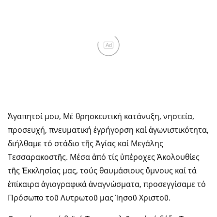
Ad
Ἀγαπητοί μου, Μέ θρησκευτική κατάνυξη, νηστεία,
προσευχή, πνευματική ἐγρήγορση καί ἀγωνιστικότητα,
διήλθαμε τό στάδιο τῆς Ἁγίας καί Μεγάλης
Τεσσαρακοστῆς. Μέσα ἀπό τίς ὑπέροχες Ἀκολουθίες
τῆς Ἐκκλησίας μας, τούς θαυμάσιους ὕμνους καί τά
ἐπίκαιρα ἁγιογραφικά ἀναγνώσματα, προσεγγίσαμε τό
Πρόσωπο τοῦ Λυτρωτοῦ μας Ἰησοῦ Χριστοῦ.