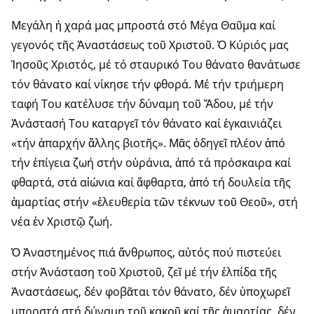
Μεγάλη ἡ χαρά μας μπροστά στό Μέγα Θαῦμα καί
γεγονός τῆς Ἀναστάσεως τοῦ Χριστοῦ. Ὁ Κύριός μας
Ἰησοῦς Χριστός, μέ τό σταυρικό Του θάνατο θανάτωσε
τόν θάνατο καί νίκησε τήν φθορά. Μέ τήν τριήμερη
ταφή Του κατέλυσε τήν δύναμη τοῦ Ἅδου, μέ τήν
Ἀνάστασή Του καταργεῖ τόν θάνατο καί ἐγκαινιάζει
«τήν ἀπαρχήν ἄλλης βιοτῆς». Μᾶς ὁδηγεῖ πλέον ἀπό
τήν ἐπίγεια ζωή στήν οὐράνια, ἀπό τά πρόσκαιρα καί
φθαρτά, στά αἰώνια καί ἄφθαρτα, ἀπό τή δουλεία τῆς
ἁμαρτίας στήν «ἐλευθερία τῶν τέκνων τοῦ Θεοῦ», στή
νέα ἐν Χριστῷ ζωή.
Ὁ Ἀναστημένος πιά ἄνθρωπος, αὐτός πού πιστεύει
στήν Ἀνάσταση τοῦ Χριστοῦ, ζεῖ μέ τήν ἐλπίδα τῆς
Ἀναστάσεως, δέν φοβᾶται τόν θάνατο, δέν ὑποχωρεῖ
μπροστά στή δύναμη τοῦ κακοῦ καί τῆς ἁμαρτίας, δέν