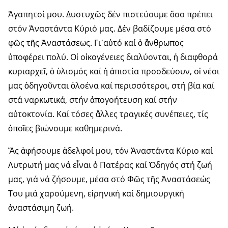
Ἀγαπητοί μου. Δυστυχῶς δέν πιστεύουμε ὅσο πρέπει
στόν Ἀναστάντα Κύριό μας. Δέν βαδίζουμε μέσα στό
φῶς τῆς Ἀναστάσεως. Γι᾽αὐτό καί ὁ ἄνθρωπος
ὑποφέρει πολύ. Οἱ οἰκογένειες διαλύονται, ἡ διαφθορά
κυριαρχεῖ, ὁ ὑλισμός καί ἡ ἀπιστία προοδεύουν, οἱ νέοι
μας ὁδηγοῦνται ὁλοένα καί περισσότεροι, στή βία καί
στά ναρκωτικά, στήν ἀπογοήτευση καί στήν
αὐτοκτονία. Καί τόσες ἄλλες τραγικές συνέπειες, τίς
ὁποῖες βιώνουμε καθημερινά.
Ἅς ἀφήσουμε ἀδελφοί μου, τόν Ἀναστάντα Κύριο καί
Λυτρωτή μας νά εἶναι ὁ Πατέρας καί Ὁδηγός στή ζωή
μας, γιά νά ζήσουμε, μέσα στό Φῶς τῆς Ἀναστάσεώς
Του μιά χαρούμενη, εἰρηνική καί δημιουργική
ἀναστάσιμη ζωή.