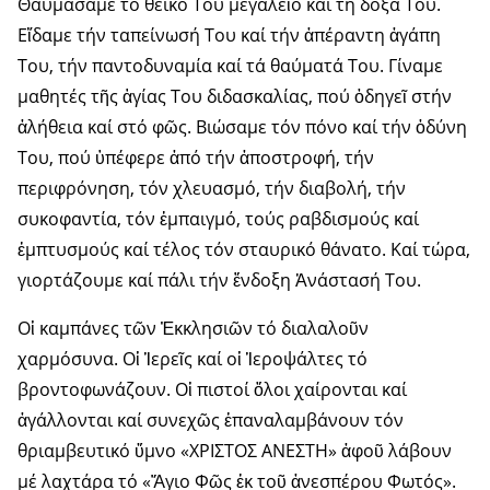
Θαυμάσαμε τό θεϊκό Του μεγαλεῖο καί τή δόξα Του.
Εἴδαμε τήν ταπείνωσή Του καί τήν ἀπέραντη ἀγάπη
Του, τήν παντοδυναμία καί τά θαύματά Του. Γίναμε
μαθητές τῆς ἁγίας Του διδασκαλίας, πού ὁδηγεῖ στήν
ἀλήθεια καί στό φῶς. Βιώσαμε τόν πόνο καί τήν ὀδύνη
Του, πού ὑπέφερε ἀπό τήν ἀποστροφή, τήν
περιφρόνηση, τόν χλευασμό, τήν διαβολή, τήν
συκοφαντία, τόν ἐμπαιγμό, τούς ραβδισμούς καί
ἐμπτυσμούς καί τέλος τόν σταυρικό θάνατο. Καί τώρα,
γιορτάζουμε καί πάλι τήν ἔνδοξη Ἀνάστασή Του.
Οἱ καμπάνες τῶν Ἐκκλησιῶν τό διαλαλοῦν
χαρμόσυνα. Οἱ Ἱερεῖς καί οἱ Ἱεροψάλτες τό
βροντοφωνάζουν. Οἱ πιστοί ὅλοι χαίρονται καί
ἀγάλλονται καί συνεχῶς ἐπαναλαμβάνουν τόν
θριαμβευτικό ὕμνο «ΧΡΙΣΤΟΣ ΑΝΕΣΤΗ» ἀφοῦ λάβουν
μέ λαχτάρα τό «Ἅγιο Φῶς ἐκ τοῦ ἀνεσπέρου Φωτός».