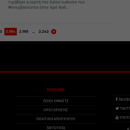
τιμήθηκε η εορτή του Αγίου Ιωάννου του
Μονεμβασιώτου στον Ιερό Ναό...
93
2.194
2.195
…
2.242
ΧΡΗΣΙΜΑ
FACEB
ΠΟΙΟΙ ΕΙΜΑΣΤΕ
TWIT
ΟΡΟΙ ΧΡΗΣΗΣ
YOUT
ΠΟΛΙΤΙΚΉ ΑΠΟΡΡΉΤΟΥ
ΤΑΥΤΟΤΗΤΑ
Α