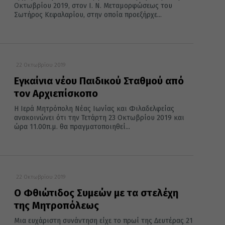
Οκτωβρίου 2019, στον Ι. Ν. Μεταμορφώσεως του
Σωτήρος Κεφαλαρίου, στην οποία προεξήρχε...
22 Οκτωβρίου 2019
Εγκαίνια νέου Παιδικού Σταθμού από
τον Αρχιεπίσκοπο
Η Ιερά Μητρόπολη Νέας Ιωνίας και Φιλαδελφείας
ανακοινώνει ότι την Τετάρτη 23 Οκτωβρίου 2019 και
ώρα 11.00π.μ. θα πραγματοποιηθεί...
22 Οκτωβρίου 2019
Ο Φθιώτιδος Συμεών με τα στελέχη
της Μητροπόλεως
Μια ευχάριστη συνάντηση είχε το πρωί της Δευτέρας 21