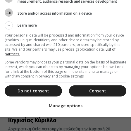
σχετικά με την κατεχόμενη Κύπρο και τη σύληση της
measurement, audience research and services development
πολιτιστικής και εκκλησιαστικής κληρονομιάς της...
Store and/or access information on a device
Learn more
Your personal data will be processed and information from your device
22 Οκτωβρίου 2019
(cookies, unique identifiers, and other device data) may be stored by,
Μνημόσυνο Μακαριστού
accessed by and shared with 210 partners, or used specifically by this
site. We and our partners may use precise geolocation data.
List of
Αρχιεπισκόπου Χριστοδούλου στη
partners.
Μητρόπολη Χαλκίδος
Some vendors may process your personal data on the basis of legitimate
interest, which you can object to by managing your options below. Look
Την Δευτέρα 21 Οκτωβρίου 2019, ημέρα κατά την οποία
for a link at the bottom of this page or in the site menu to manage or
η Εκκλησία μας πανηγυρίζει την ανακομιδή των Ιερών
withdraw consent in privacy and cookie settings.
Λειψάνων του...
Do not consent
Consent
22 Οκτωβρίου 2019
Manage options
Μνημόσυνο Παύλου Μελά από τον
Κηφισίας Κύριλλο
Αρχιερατική Θεία Λειτουργία ετελέσθη την Κυριακή 20