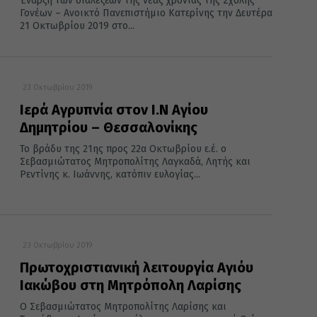
Έναρξη των διαλέξεων της νέας χρονιάς της Σχολής
Γονέων – Ανοικτό Πανεπιστήμιο Κατερίνης την Δευτέρα
21 Οκτωβρίου 2019 στο...
23 Οκτωβρίου 2019
Ιερά Αγρυπνία στον Ι.Ν Αγίου
Δημητρίου – Θεσσαλονίκης
Το βράδυ της 21ης προς 22α Οκτωβρίου ε.έ. ο
Σεβασμιώτατος Μητροπολίτης Λαγκαδά, Λητής και
Ρεντίνης κ. Ιωάννης, κατόπιν ευλογίας...
23 Οκτωβρίου 2019
Πρωτοχριστιανική λειτουργία Αγιόυ
Ιακώβου στη Μητρόπολη Λαρίσης
Ο Σεβασμιώτατος Μητροπολίτης Λαρίσης και