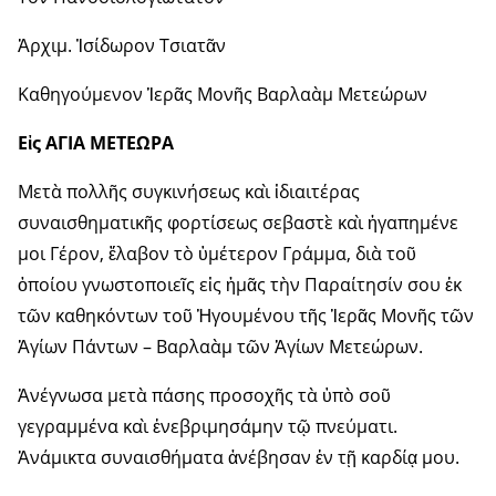
Ἀρχιμ. Ἰσίδωρον Τσιατᾶν
Καθηγούμενον Ἱερᾶς Μονῆς Βαρλαὰμ Μετεώρων
Εἰς ΑΓΙΑ ΜΕΤΕΩΡΑ
Μετὰ πολλῆς συγκινήσεως καὶ ἰδιαιτέρας
συναισθηματικῆς φορτίσεως σεβαστὲ καὶ ἠγαπημένε
μοι Γέρον, ἔλαβον τὸ ὑμέτερον Γράμμα, διὰ τοῦ
ὁποίου γνωστοποιεῖς εἰς ἡμᾶς τὴν Παραίτησίν σου ἐκ
τῶν καθηκόντων τοῦ Ἡγουμένου τῆς Ἱερᾶς Μονῆς τῶν
Ἁγίων Πάντων – Βαρλαὰμ τῶν Ἁγίων Μετεώρων.
Ἀνέγνωσα μετὰ πάσης προσοχῆς τὰ ὑπὸ σοῦ
γεγραμμένα καὶ ἐνεβριμησάμην τῷ πνεύματι.
Ἀνάμικτα συναισθήματα ἀνέβησαν ἐν τῇ καρδίᾳ μου.