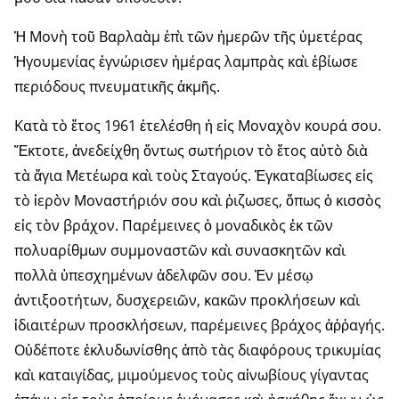
Ἡ Μονὴ τοῦ Βαρλαὰμ ἐπὶ τῶν ἡμερῶν τῆς ὑμετέρας
Ἡγουμενίας ἐγνώρισεν ἡμέρας λαμπρὰς καὶ ἐβίωσε
περιόδους πνευματικῆς ἀκμῆς.
Κατὰ τὸ ἔτος 1961 ἐτελέσθη ἡ εἰς Μοναχὸν κουρά σου.
Ἔκτοτε, ἀνεδείχθη ὄντως σωτήριον τὸ ἔτος αὐτὸ διὰ
τὰ ἅγια Μετέωρα καὶ τοὺς Σταγούς. Ἐγκαταβίωσες εἰς
τὸ ἱερὸν Μοναστήριόν σου καὶ ῥιζωσες, ὅπως ὁ κισσὸς
εἰς τὸν βράχον. Παρέμεινες ὁ μοναδικὸς ἐκ τῶν
πολυαρίθμων συμμοναστῶν καὶ συνασκητῶν καὶ
πολλὰ ὑπεσχημένων ἀδελφῶν σου. Ἐν μέσῳ
ἀντιξοοτήτων, δυσχερειῶν, κακῶν προκλήσεων καὶ
ἰδιαιτέρων προσκλήσεων, παρέμεινες βράχος ἀῤῥαγής.
Οὐδέποτε ἐκλυδωνίσθης ἀπὸ τὰς διαφόρους τρικυμίας
καὶ καταιγίδας, μιμούμενος τοὺς αἰνωβίους γίγαντας