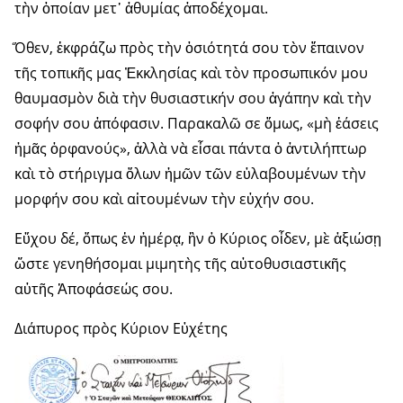
τὴν ὁποίαν μετ᾿ ἀθυμίας ἀποδέχομαι.
Ὅθεν, ἐκφράζω πρὸς τὴν ὁσιότητά σου τὸν ἔπαινον
τῆς τοπικῆς μας Ἐκκλησίας καὶ τὸν προσωπικόν μου
θαυμασμὸν διὰ τὴν θυσιαστικήν σου ἀγάπην καὶ τὴν
σοφήν σου ἀπόφασιν. Παρακαλῶ σε ὅμως, «μὴ ἐάσεις
ἡμᾶς ὀρφανούς», ἀλλὰ νὰ εἶσαι πάντα ὁ ἀντιλήπτωρ
καὶ τὸ στήριγμα ὅλων ἡμῶν τῶν εὐλαβουμένων τὴν
μορφήν σου καὶ αἰτουμένων τὴν εὐχήν σου.
Εὔχου δέ, ὅπως ἐν ἡμέρᾳ, ἣν ὁ Κύριος οἶδεν, μὲ ἀξιώσῃ
ὥστε γενηθήσομαι μιμητὴς τῆς αὐτοθυσιαστικῆς
αὐτῆς Ἀποφάσεώς σου.
Διάπυρος πρὸς Κύριον Εὐχέτης