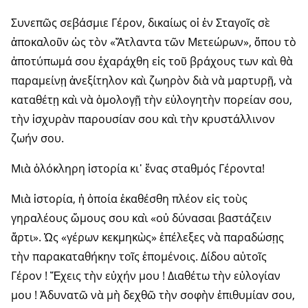
Συνεπῶς σεβάσμιε Γέρον, δικαίως οἱ ἐν Σταγοῖς σὲ
ἀποκαλοῦν ὡς τὸν «Ἄτλαντα τῶν Μετεώρων», ὅπου τὸ
ἀποτύπωμά σου ἐχαράχθη εἰς τοῦ βράχους των καὶ θὰ
παραμείνῃ ἀνεξίτηλον καὶ ζωηρὸν διὰ νὰ μαρτυρῇ, νὰ
καταθέτῃ καὶ νὰ ὁμολογῇ τὴν εὐλογητὴν πορείαν σου,
τὴν ἰσχυρὰν παρουσίαν σου καὶ τὴν κρυστάλλινον
ζωήν σου.
Μιὰ ὁλόκληρη ἱστορία κι᾿ ἕνας σταθμός Γέροντα!
Μιὰ ἱστορία, ἡ ὁποία ἐκαθέσθη πλέον εἰς τοὺς
γηραλέους ὤμους σου καὶ «οὐ δύνασαι βαστάζειν
ἄρτι». Ὡς «γέρων κεκμηκὼς» ἐπέλεξες νὰ παραδώσῃς
τὴν παρακαταθήκην τοῖς ἑπομένοις. Δίδου αὐτοῖς
Γέρον ! Ἔχεις τὴν εὐχήν μου ! Διαθέτω τὴν εὐλογίαν
μου ! Ἀδυνατῶ νὰ μὴ δεχθῶ τὴν σοφὴν ἐπιθυμίαν σου,