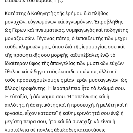
διάσωσιν τοῦ κύρους Της.
Κατέστης ὁ Καθηγητὴς τῆς ἐρήμου διὰ πλῆθος
μοναχῶν, εὐγνωμόνων καὶ ἀγνωμόνων. Ἐπροβλήθης
ὡς Γέρων καὶ πνευματικός, νυμφαγωγὸς καὶ ποδηγέτης
μοναζουσῶν. Γέγονας πάτερ, ὁ ἐκπαιδευτὴς τῶν μέχρι
τοῦδε κληρικῶν μας, ὅπου διὰ τῆς ἱερουργίας σου καὶ
τῆς προφητικῆς σου μορφῆς καθυπέβαλες ἐνῷ τὸ
ἰδιαίτερον ὕφος τῆς ἀπαγγελίας τῶν μυστικῶν εὐχῶν
ἔθαλπε καὶ ὡδήγει τοὺς ἐκπαιδευομένους ἀλλὰ καὶ
τοὺς προσευχομένους εἰς μίαν ἱερὰν μυσταγωγίαν, ὡς
ἄλλος ἱεροφάντης. Ἡ ἱεροπρέπεια ἦτο τὸ ἔνδυμά σου.
Ἡ εὐταξία, ἡ ἀδυναμία σου. Ἡ ταπείνωσις καὶ ἡ
ἁπλότης, ἡ ἀσκητικότης καὶ ἡ προσευχή, ἡ μελέτη καὶ ἡ
ἐργασία, εἶχον καταστεῖ ἡ καθημερινότητά σου ἐνῷ ἡ
μεγίστη πεῖρα σου, ἦτο καὶ θὰ συνεχίζῃ νὰ εἶναι ἡ
λυσιτέλεια σὲ πολλὲς ἀδιέξοδες καταστάσεις.