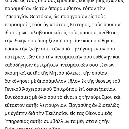
ἐπάνω εἰς τοὺς ὁποίους ἐμόνασες καὶ ἠσκήθης ἔχων ὡς
παραμυθίαν εἰς τὸν ἀπαραμύθητον τόπον τὴν
Ὑπεραγίαν Θεοτόκον, ὡς παρηγορίαν εἰς τοὺς
πειρασμοὺς τοὺς ἁγιωτάτους Κτίτορας, τοὺς ὁποίους
ἰδιαιτέρως εὐλαβεῖσαι καὶ εἰς τοὺς ὁποίους ἀνέθεσες
τὴν ἰδικὴν σου ὕπαρξιν καὶ πορείαν καὶ παρέθηκας
πᾶσαν τὴν ζωήν σου, τῶν ὑπὸ τὴν ἡγουμενίαν σου
πατέρων, τῶν ὑπὸ τὴν πνευματικήν σου εὐθύνην καὶ
καθοδήγησιν ἀμετρήτων πνευματικῶν σου τέκνων,
ἀκόμη καὶ αὐτῆς τῆς Μητροπόλεως, τὴν ὁποίαν
διηκόνησες μὲ ἀπαράμιλλον ζῆλον ἐκ τῆς θέσεως τοῦ
Γενικοῦ Ἀρχιερατικοῦ Ἑπιτρόπου ἐπὶ δεκαεξαετίαν.
Συνέδραμες μὲ ὅλο σου τὸ εἶναι εἰς τὴν εὔρυθμον καὶ
εὔτακτον αὐτῆς λειτουργίαν. Εἰργάσθης ἀνιδιοτελῶς
μὲ ἀγάπην διὰ τὴν Ἐκκλησίαν εἰς τὰς Οἰκονομικὰς
Ὑπηρεσίας αὐτῆς συμβάλλων τὰ μέγιστα εἰς τὴν