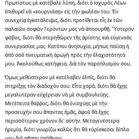
Πρωτίστως μὲ κατέβαλε λύπη, διότι ὁ ἰσχυρὸς Λέων
ἐπιθυμεῖ νὰ «κουρνιάσῃ» εἰς τὴν φωλέαν του. Ἐν
συνεχείᾳ ἐγκατάλειψις, διότι προτίθεται εἷς ἐκ τῶν
παλαιῶν σοφῶν Γερόντων μας νὰ ἀποσυρθῇ. Ὕστερον
φόβος, διότι θὰ στερηθῶμεν τῆς ἀρίστης καὶ εὐγενοῦς
συνεργασίας μας. Κατόπιν ἀνησυχία, μήπως παύσῃ ἡ
ἀπὸ σοῦ πνευματικὴ ἀρωγὴ πρὸς τὴν ἐλαχιστότητά
μου. Ἀκολούθως κατήφεια, διὰ τὸν παροπλισμόν σου.
Ὅμως μεθύστερον μὲ κατέλαβεν ἐλπίς, διότι θὰ
στηρίξῃς τὸν διάδοχόν σου. Εἶτα χαρά, διότι θὰ ἔχῃς
μεγαλυτέραν εὐχέρειαν νὰ μὲ συμβουλεύῃς.
Μετέπειτα θάῤῥος, διότι θὰ ἐνισχύῃς μὲ τὴν
προσευχήν σου ἅπαντας ἡμᾶς, ἀφοῦ θὰ ἔχῃς
περισσότερον χρόνον δι᾿ αὐτήν. Μεταγενέστερα
ἡρεμία, διότι γνωρίζω καλῶς ὅτι θὰ εὑρίσκεσαι δίπλα
μου διὰ πᾶσαν ὑπόθεσιν.