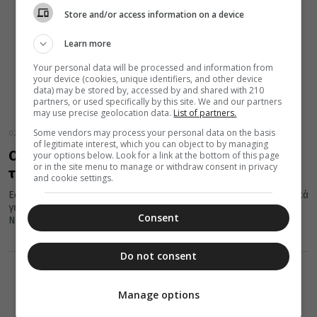
Store and/or access information on a device
Learn more
Your personal data will be processed and information from
your device (cookies, unique identifiers, and other device
data) may be stored by, accessed by and shared with 210
partners, or used specifically by this site. We and our partners
may use precise geolocation data.
List of partners.
Some vendors may process your personal data on the basis
02 Νοεμβρίου 2021
of legitimate interest, which you can object to by managing
Οι εορτές και τα γεγονότα που σημάδεψαν
your options below. Look for a link at the bottom of this page
or in the site menu to manage or withdraw consent in privacy
την 02 Νοεμβρίου
and cookie settings.
Εορτές της Ορθοδοξίας, σημαντικά ιστορικά, πολιτικά, κοινωνικά
γεγονότα, γεννήσεις και θάνατοι που συνέβησαν σαν σήμερα 02
Consent
Νοεμβρίου.
Do not consent
Manage options