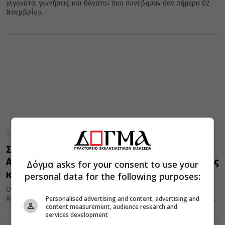
γεγονότα, γεννήσεις και θάνατοι που συνέβησαν σαν σήμερα 02
Νοεμβρίου.
02 Νοεμβρίου 2021
Σήμερα 02 Νοεμβρίου τιμώνται οι Άγιοι
Ακίνδυνος, Αφθόνιος, Πηγάσιος, Ελπιδηφόρος
Δόγμα asks for your consent to use your
και Ανεμπόδιστος
personal data for the following purposes:
Οι Άγιοι Ακίνδυνος, Αφθόνιος, Πηγάσιος, Ελπιδηφόρος και
Personalised advertising and content, advertising and
Ανεμπόδιστος τιμώνται σήμερα 02 Νοεμβρίου από την Εκκλησία.
content measurement, audience research and
services development