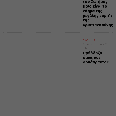
του Σωτήρος:
Ποιο είναι το
νόημα της
μεγάλης εορτής
της
Χριστιανοσύνης
ΔΙΑΛΟΓΟΣ
06 Αυγούστου 2026
9:12
Ορθόδοξοι,
όμως και
ορθόπρακτοι;