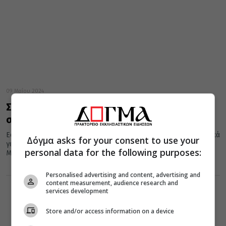
09 Μαΐου 2024
Σαν σήμερα: Όλες οι εορτές και τα
σημαντικότερα γεγονότα της 09ης Μάϊου
Εορτές της Ορθοδοξίας, σημαντικά ιστορικά, πολιτικά, κοινωνικά
Δόγμα asks for your consent to use your
γεγονότα, γεννήσεις και θάνατοι που συνέβησαν σαν σήμερα 09
personal data for the following purposes:
Μαΐου.
Personalised advertising and content, advertising and
content measurement, audience research and
services development
Store and/or access information on a device