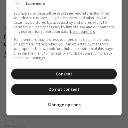
Learn more
Your personal data will be processed and information from
your device (cookies, unique identifiers, and other device
data) may be stored by, accessed by and shared with 210
partners, or used specifically by this site. We and our partners
14 Μαΐου 2023
may use precise geolocation data.
List of partners.
Γιορτή της Μητέρας: Πώς και πότε ξεκίνησε η
Some vendors may process your personal data on the basis
εορτή
of legitimate interest, which you can object to by managing
your options below. Look for a link at the bottom of this page
Η Γιορτή της Μητέρας, την οποία τιμάμε σήμερα Κυριακή 08
or in the site menu to manage or withdraw consent in privacy
Μαΐου, έχει ήδη εδώ και χρόνια κλείσει έναν αιώνα....
and cookie settings.
Consent
Do not consent
Manage options
09 Μαΐου 2023