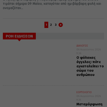
τιμάται σήμερα 09 Μαΐου, καταγόταν από ημιβάρβαρη φυλή και
ονομαζόταν...
1
2
3
ΡΟΗ ΕΙΔΗΣΕΩΝ
ΔΙΑΛΟΓΟΣ
06 Αυγούστου 2026
9:36
Ο φύλακας
άγγελος: πότε
εγκαταλείπει το
σώμα του
ανθρώπου
ΕΟΡΤΟΛΟΓΙΟ
06 Αυγούστου 2026
9:35
Μεταμόρφωση