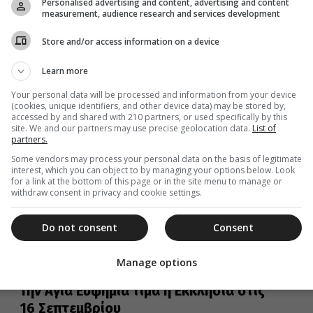
Personalised advertising and content, advertising and content
Σεπτεμβρίου
measurement, audience research and services development
Εορτές της Ορθοδοξίας, σημαντικά ιστορικά, πολιτικά,
κοινωνικά γεγονότα, γεννήσεις και θάνατοι που
Store and/or access information on a device
συνέβησαν σαν σήμερα 16 Σεπτεμβρίου.
Learn more
Your personal data will be processed and information from your device
(cookies, unique identifiers, and other device data) may be stored by,
16 Σεπτεμβρίου 2023
accessed by and shared with 210 partners, or used specifically by this
site. We and our partners may use precise geolocation data.
List of
Η Αγία Μελιτίνη που εορτάζει σήμερα
partners.
16 Σεπτεμβρίου
Some vendors may process your personal data on the basis of legitimate
interest, which you can object to by managing your options below. Look
Η Αγία Μελιτίνη τιμάται από την Εκκλησία στις 16
for a link at the bottom of this page or in the site menu to manage or
Σεπτεμβρίου έκαστου έτους.
withdraw consent in privacy and cookie settings.
Do not consent
Consent
Manage options
16 Σεπτεμβρίου 2023
Την Αγία Ευφημία τιμά η Εκκλησία στις
16 Σεπτεμβρίου