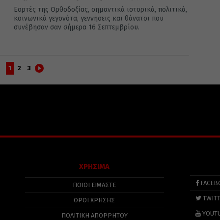
Εορτές της Ορθοδοξίας, σημαντικά ιστορικά, πολιτικά,
κοινωνικά γεγονότα, γεννήσεις και θάνατοι που
συνέβησαν σαν σήμερα 16 Σεπτεμβρίου.
1
2
3
ΧΡΗΣΙΜΑ
FACEB
ΠΟΙΟΙ ΕΙΜΑΣΤΕ
TWIT
ΟΡΟΙ ΧΡΗΣΗΣ
YOUT
ΠΟΛΙΤΙΚΉ ΑΠΟΡΡΉΤΟΥ