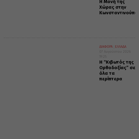
Η Μονή της
Χώρας στην
Κωνσταντινούπο
ΔΙΑΦΟΡΑ
ΕΛΛΑΔΑ
07 Αυγούστου 2026
19:25
Η “Κιβωτός της
Ορθοδοξίας” σε
όλα τα
περίπτερα