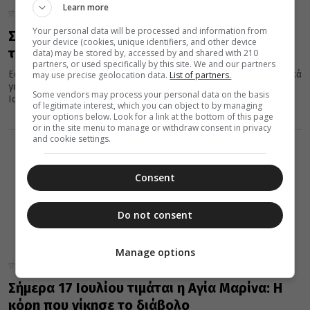
Learn more
17 Ιουλίου 2023
Your personal data will be processed and information from
Σαν σήμερα: Όλες οι εορτές και τα γεγονότα
your device (cookies, unique identifiers, and other device
της 17ης Ιουλίου
data) may be stored by, accessed by and shared with 210
partners, or used specifically by this site. We and our partners
Εορτές της Ορθοδοξίας, σημαντικά ιστορικά, πολιτικά, κοινωνικά
may use precise geolocation data.
List of partners.
γεγονότα, γεννήσεις και θάνατοι που συνέβησαν σαν σήμερα 17
Some vendors may process your personal data on the basis
Ιουλίου.
of legitimate interest, which you can object to by managing
your options below. Look for a link at the bottom of this page
or in the site menu to manage or withdraw consent in privacy
and cookie settings.
Consent
Do not consent
Manage options
17 Ιουλίου 2022
Σήμερα 17 Ιουλίου τιμάται η Αγία Μαρίνα: Η
κόρη που νίκησε το διάβολο