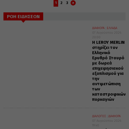
1
2
3
ΡΟΗ ΕΙΔΗΣΕΩΝ
ΔΙΑΦΟΡΑ
ΕΛΛΑΔΑ
07 Αυγούστου 2026
20:00
Η LEROY MERLIN
στηρίζει τον
Ελληνικό
Ερυθρό Σταυρό
με δωρεά
επιχειρησιακού
εξοπλισμού για
την
αντιμετώπιση
των
καταστροφικών
πυρκαγιών
ΔΙΑΛΟΓΟΣ
ΔΙΑΦΟΡΑ
07 Αυγούστου 2026
19:40