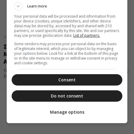
Learn more
Your personal data will be processed and information from
your device (cookies, unique identifiers, and other device
data) may be stored by, accessed by and shared with 210
partners, or used specifically by this site. We and our partners
may use precise geolocation data.
List of partners.
19 Ιανουαρίου 2024
Some vendors may process your personal data on the basis
Στις 19 Ιανουαρίου τιμώνται οι Όσιοι
of legitimate interest, which you can object to by managing
Μακάριος ο Αιγύπτιος και Μακάριος ο
your options below. Look for a link at the bottom of this page
or in the site menu to manage or withdraw consent in privacy
Αλεξανδρεύς
and cookie settings.
Τη μνήμη δύο Οσίων τιμά σήμερα 19 Ιανουαρίου η Εκκλησία μας.
Εορτάζουν οι Όσιοι Μακάριος ο Αιγύπτιος και Μακάριος...
Consent
Do not consent
Manage options