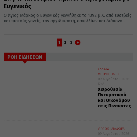
Ευγενικός
Ο Άγιος Μάρκος ο Ευγενικός γεννήθηκε το 1392 μ.Χ. από ευσεβείς
και πιστούς γονείς, τον αρχιδικαστή, σακελλίων και διάκονο...
1
2
3
ΡΟΗ ΕΙΔΗΣΕΩΝ
ΕΛΛΑΔΑ
ΜΗΤΡΟΠΟΛΕΙΣ
09 Αυγούστου 2026
17:45
Χειροθεσία
Πνευματικού
και Οικονόμου
στις Πινακάτες
VIDEOS
ΔΙΑΦΟΡΑ
09 Αυγούστου 2026