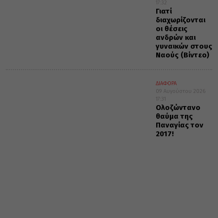
17:32
Γιατί
διαχωρίζονται
οι θέσεις
ανδρών και
γυναικών στους
Ναούς (Βίντεο)
ΔΙΑΦΟΡΑ
09 Αυγούστου 2026
17:31
Ολοζώντανο
θαύμα της
Παναγίας τον
2017!