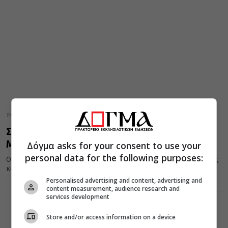
19 Ιανουαρίου 2024
Σήμερα 19 Ιανουαρίου εορτάζει ο Άγιος
Μάρκος ο Ευγενικός
Δόγμα asks for your consent to use your
personal data for the following purposes:
Ο Άγιος Μάρκος ο Ευγενικός γεννήθηκε το 1392 μ.Χ. από ευσεβείς
και πιστούς γονείς, τον αρχιδικαστή, σακελλίων και διάκονο...
Personalised advertising and content, advertising and
content measurement, audience research and
services development
Store and/or access information on a device