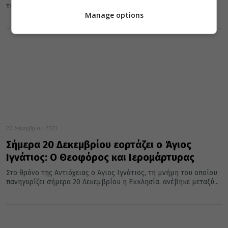
τιμάται στις 20 Δεκεμβρίου έκαστου έτους, γεννήθηκε στο...
Manage options
20 Δεκεμβρίου 2021
Σήμερα 20 Δεκεμβρίου εορτάζει ο Άγιος
Ιγνάτιος: Ο Θεοφόρος και Ιερομάρτυρας
Στο θρόνο της Αντιόχειας ο Άγιος Ιγνάτιος, τη μνήμη του οποίου
πανηγυρίζει σήμερα 20 Δεκεμβρίου η Εκκλησία, ανέβηκε μεταξύ...