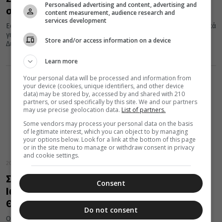
Personalised advertising and content, advertising and
σημάδεψαν την 20η Σεπτεμβρίου
content measurement, audience research and
services development
Εορτές της Ορθοδοξίας, σημαντικά ιστορικά, πολιτικά, κοινωνικά
γεγονότα, γεννήσεις και θάνατοι που συνέβησαν σαν σήμερα 20
Store and/or access information on a device
Δεκεμβρίου.
Learn more
Your personal data will be processed and information from
your device (cookies, unique identifiers, and other device
data) may be stored by, accessed by and shared with 210
partners, or used specifically by this site. We and our partners
may use precise geolocation data.
List of partners.
Some vendors may process your personal data on the basis
of legitimate interest, which you can object to by managing
your options below. Look for a link at the bottom of this page
or in the site menu to manage or withdraw consent in privacy
and cookie settings.
20 Δεκεμβρίου 2021
Σήμερα 20 Δεκεμβρίου τιμάται ο Άγιος
Consent
Ιωάννης: Ο ράφτης Νεομάρτυρας από τη
Θάσο
Do not consent
Ο Άγιος Ιωάννης, το ηρωικό αυτό παιδί, η μνήμη του οποίου