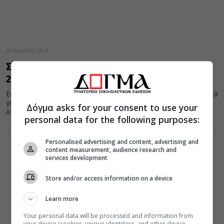
24 Απριλίου 2023
Σαν σήμερα: Οι εορτές και τα γεγονότα της
24ης Απριλίου
Εορτές της Ορθοδοξίας, σημαντικά ιστορικά, πολιτικά, κοινωνικά
γεγονότα, γεννήσεις και θάνατοι που συνέβησαν σαν σήμερα 24
Δόγμα asks for your consent to use your
Απριλίου. Το 2015...
personal data for the following purposes:
Personalised advertising and content, advertising and
content measurement, audience research and
services development
Store and/or access information on a device
Learn more
Your personal data will be processed and information from
your device (cookies, unique identifiers, and other device