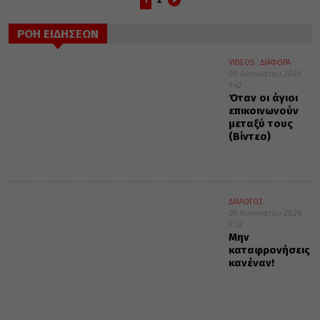
ΡΟΗ ΕΙΔΗΣΕΩΝ
VIDEOS
ΔΙΑΦΟΡΑ
09 Αυγούστου 2026
9:42
Όταν οι άγιοι
επικοινωνούν
μεταξύ τους
(Βίντεο)
ΔΙΑΛΟΓΟΣ
09 Αυγούστου 2026
9:32
Μην
καταφρονήσεις
κανέναν!