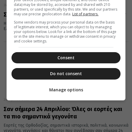
data) may be stored by, accessed by and shared with 210
24 Απριλίου 2022
partners, or used specifically by this site. We and our partners
Σήμερα 24 Απριλίου εορτάζει η Αγία Ελισάβετ
may use precise geolocation data.
List of partners.
Some vendors may process your personal data on the basis
Η Εκκλησία σήμερα, 24 Απριλίου, τιμά τη μνήμη της Αγίας
of legitimate interest, which you can object to by managing
Ελισάβετ της Θαυματουργής.
your options below. Look for a link at the bottom of this page
or in the site menu to manage or withdraw consent in privacy
and cookie settings.
Consent
Do not consent
Manage options
24 Απριλίου 2022
Σαν σήμερα 24 Απριλίου: Όλες οι εορτές και
τα πιο σημαντικά γεγονότα
Εορτές της Ορθοδοξίας, σημαντικά ιστορικά, πολιτικά, κοινωνικά
γεγονότα, γεννήσεις και θάνατοι που συνέβησαν σαν σήμερα 24