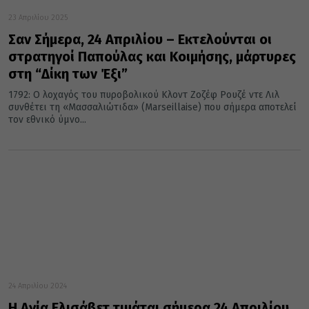
23 Απριλίου 2025
Σαν Σήμερα, 24 Απριλίου – Εκτελούνται οι
στρατηγοί Παπούλας και Κοιμήσης, μάρτυρες
στη “Δίκη των Έξι”
1792: Ο λοχαγός του πυροβολικού Κλοντ Ζοζέφ Ρουζέ ντε Λιλ
συνθέτει τη «Μασσαλιώτιδα» (Marseillaise) που σήμερα αποτελεί
τον εθνικό ύμνο...
24 Απριλίου 2024
Η Αγία Ελισάβετ τιμάται σήμερα 24 Απριλίου