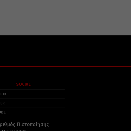
SOCIAL
OOK
TER
UBE
ριθμός Πιστοποίησης