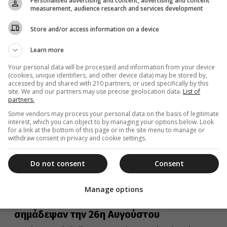
Personalised advertising and content, advertising and content
Εορτές της Ορθοδοξίας, σημαντικά ιστορικά, πολιτικά,
measurement, audience research and services development
κοινωνικά γεγονότα, γεννήσεις και θάνατοι που
συνέβησαν σαν σήμερα 26 Αυγούστου.
Store and/or access information on a device
Learn more
Your personal data will be processed and information from your device
26 Αυγούστου 2022
(cookies, unique identifiers, and other device data) may be stored by,
accessed by and shared with 210 partners, or used specifically by this
Στις 26 Αυγούστου τιμώνται οι Άγιοι
site. We and our partners may use precise geolocation data.
List of
Ανδριανός και Ναταλία
partners.
Some vendors may process your personal data on the basis of legitimate
Η αγία Εκκλησία τιμά σήμερα τους ομόζυγους Αγίους
interest, which you can object to by managing your options below. Look
Ανδριανό και Ναταλία, οι οποίοι κατάγονταν από τη
for a link at the bottom of this page or in the site menu to manage or
Νικομήδεια και...
withdraw consent in privacy and cookie settings.
Do not consent
Consent
26 Αυγούστου 2022
Manage options
Οι εορτές και τα γεγονότα που
σημάδεψαν την 26η Αυγούστου