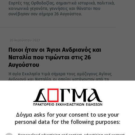
Εορτές της Ορθοδοξίας, σημαντικά ιστορικά, πολιτικά,
κοινωνικά γεγονότα, γεννήσεις και θάνατοι που
συνέβησαν σαν σήμερα 26 Αυγούστου.
26 Αυγούστου 2023
Ποιοι ήταν οι Άγιοι Ανδριανός και
Ναταλία που τιμώνται στις 26
Αυγούστου
Η αγία Εκκλησία τιμά σήμερα τους ομόζυγους Αγίους
Ανδριανό και Ναταλία, οι οποίοι κατάγονταν από τη
Νικομήδεια και...
26 Αυγούστου 2023
Δόγμα asks for your consent to use your
Σαν σήμερα: Οι εορτές και τα γεγονότα
personal data for the following purposes:
της 26ης Αυγούστου