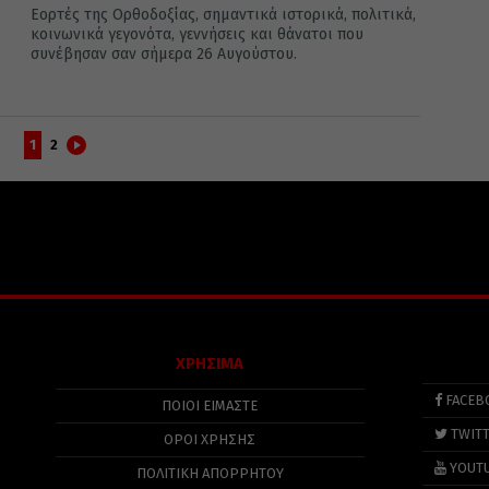
Εορτές της Ορθοδοξίας, σημαντικά ιστορικά, πολιτικά,
κοινωνικά γεγονότα, γεννήσεις και θάνατοι που
συνέβησαν σαν σήμερα 26 Αυγούστου.
1
2
ΧΡΗΣΙΜΑ
FACEB
ΠΟΙΟΙ ΕΙΜΑΣΤΕ
TWIT
ΟΡΟΙ ΧΡΗΣΗΣ
YOUT
ΠΟΛΙΤΙΚΉ ΑΠΟΡΡΉΤΟΥ