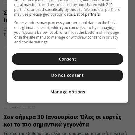
30 Ιανουαρίου 2022
data) may be stored by, accessed by and shared with 210
partners, or used specifically by this site. We and our partners
Σήμερα 30 Ιανουαρίου τιμώνται οι Τρεις
may use precise geolocation data.
List of partners.
Ιεράρχες
Some vendors may process your personal data on the basis
of legitimate interest, which you can object to by managing
Οι τρεις Ιεράρχες, Άγιοι Προστάτες της Παιδείας και των
your options below. Look for a link at the bottom of this page
Γραμμάτων, γιορτάζουν στις 30 Ιανουαρίου.
or in the site menu to manage or withdraw consent in privacy
and cookie settings.
Consent
Do not consent
Manage options
30 Ιανουαρίου 2022
Σαν σήμερα 30 Ιανουαρίου: Όλες οι εορτές
και τα πιο σημαντικά γεγονότα
Εορτές της Ορθοδοξίας, αλλά και σημαντικά ιστορικά, πολιτικά