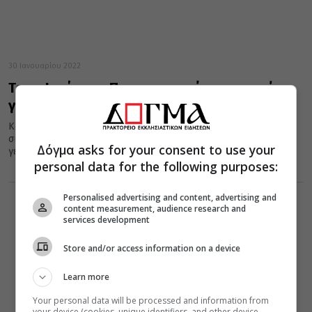
30 Ιανουαρίου 2022
Τρεις Ιεράρχες: Ποια η σημασία της εορτής
για το Έθνος
Κατά την εορτήν λοιπόν των Τριών Ιεραρχών πανηγυρίζομεν
συγχρόνως και αυτού του γνησίου πνευματικού των τέκνου τα
Δόγμα asks for your consent to use your
γενέθλια. Πρόκειται...
personal data for the following purposes:
Personalised advertising and content, advertising and
content measurement, audience research and
services development
Store and/or access information on a device
Learn more
Your personal data will be processed and information from
your device (cookies, unique identifiers, and other device