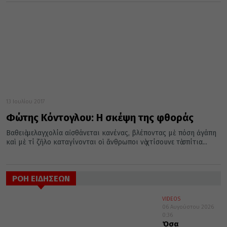
13 Ιουλίου 2017
Φώτης Κόντογλου: Η σκέψη της φθοράς
Βαθειὰ μελαγχολία αἰσθάνεται κανένας, βλέποντας μὲ πόση ἀγάπη
καὶ μὲ τί ζῆλο καταγίνονται οἱ ἄνθρωποι νὰ χτίσουνε τὰ σπίτια...
ΡΟΗ ΕΙΔΗΣΕΩΝ
VIDEOS
06 Αυγούστου 2026
0:36
Όσα