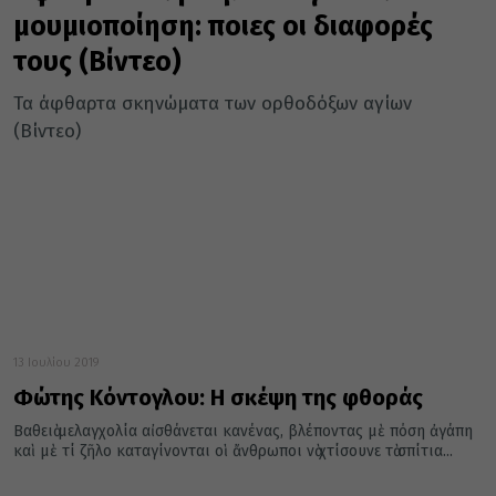
μουμιοποίηση: ποιες οι διαφορές
τους (Βίντεο)
Τα άφθαρτα σκηνώματα των ορθοδόξων αγίων
(Βίντεο)
13 Ιουλίου 2019
Φώτης Κόντογλου: Η σκέψη της φθοράς
Βαθειὰ μελαγχολία αἰσθάνεται κανένας, βλέποντας μὲ πόση ἀγάπη
καὶ μὲ τί ζῆλο καταγίνονται οἱ ἄνθρωποι νὰ χτίσουνε τὰ σπίτια...