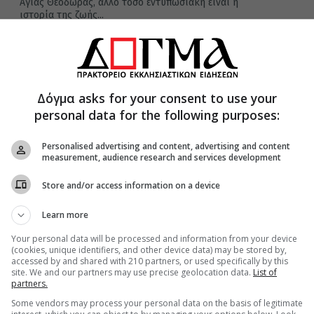
Αγίας Θεοδώρας, άλλο τόσο εντυπωσιακή είναι η
ιστορία της ζωής...
08 Ιανουαρίου 2020
Δόγμα asks for your consent to use your
Αγία Θεοδώρα Βάστα: Το εκκλησάκι
personal data for the following purposes:
που μπήκε στο βιβλίο Γκίνες
Personalised advertising and content, advertising and content
Όσο εντυπωσιακή είναι η εικόνα του μικρού Ναού της
measurement, audience research and services development
Αγίας Θεοδώρας, άλλο τόσο εντυπωσιακή είναι η
ιστορία της ζωής...
Store and/or access information on a device
Learn more
Your personal data will be processed and information from your device
18 Νοεμβρίου 2019
(cookies, unique identifiers, and other device data) may be stored by,
accessed by and shared with 210 partners, or used specifically by this
Το ανεξήγητο θαύμα της φύσης το
site. We and our partners may use precise geolocation data.
List of
εκκλησάκι που διαπερνούν 17
partners.
πλατάνια!
Some vendors may process your personal data on the basis of legitimate