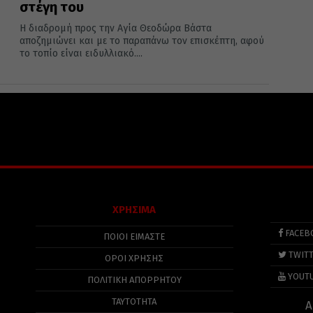
στέγη του
Η διαδρομή προς την Αγία Θεοδώρα Βάστα
αποζημιώνει και με το παραπάνω τον επισκέπτη, αφού
το τοπίο είναι ειδυλλιακό....
ΧΡΗΣΙΜΑ
FACEB
ΠΟΙΟΙ ΕΙΜΑΣΤΕ
TWIT
ΟΡΟΙ ΧΡΗΣΗΣ
YOUT
ΠΟΛΙΤΙΚΉ ΑΠΟΡΡΉΤΟΥ
ΤΑΥΤΟΤΗΤΑ
Α