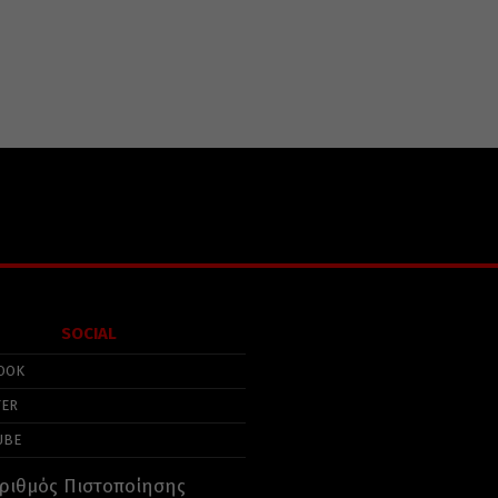
SOCIAL
OOK
TER
UBE
ριθμός Πιστοποίησης