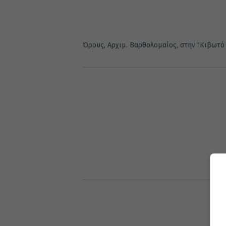
Όρους, Αρχιμ. Βαρθολομαίος, στην "Κιβωτό