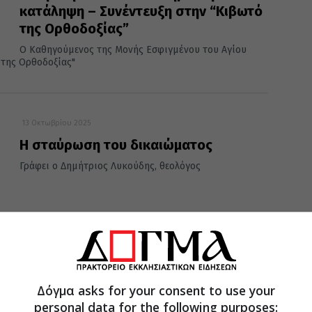
κατάληψη – Συνέντευξη στην “Κιβωτό
της Ορθοδοξίας”
Ο Καθηγούμενος της Μονής Εσφιγμένου του Αγίου
 της Ορθοδοξίας"
13 Οκτωβρίου 2025
Η σταύρωση του δικαιώματος
Γράφει ο Δημήτριος Λυκούδης, θεολόγος
09 Σεπτεμβρίου 2025
Δόγμα asks for your consent to use your
Και είχαν την τέχνη πολλά να λέγουν,
personal data for the following purposes: