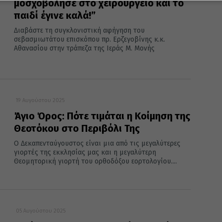
μοσχοβόλησε στο χειρουργείο και το
παιδί έγινε καλά!”
Διαβάστε τη συγκλονιστική αφήγηση του
σεβασμιωτάτου επισκόπου πρ. Ερζεγοβίνης κ.κ.
Αθανασίου στην τράπεζα της Ιεράς Μ. Μονής
19 Αυγούστου 2025
Άγιο Όρος: Πότε τιμάται η Κοίμηση της
Θεοτόκου στο Περιβόλι Της
Ο Δεκαπενταύγουστος είναι μια από τις μεγαλύτερες
γιορτές της εκκλησίας μας και η μεγαλύτερη
Θεομητορική γιορτή του ορθοδόξου εορτολογίου....
05 Αυγούστου 2025