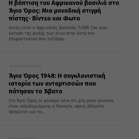
Η βάπτιση του Αφρικανού βασιλιά στο
Άγιο Όρος: Μια μοναδική στιγμή
πίστης- Βίντεο και Φωτο
Αυτός είναι ο Αφρικανός βασιλιάς Tchiffi Zae Jean
Gervais της φυλής των Krou στην Ακτή του
Ελεφαντοστού που ταξίδεψε...
04 Αυγούστου 2025
Άγιο Όρος 1948: Η συγκλονιστική
ιστορία των ανταρτισσών που
πάτησαν το Άβατο
Στο Άγιο Όρος οι μοναχοί λένε ότι μία μόνο γυναίκα
είναι καλοδεχούμενη, η Παναγία, αφού, άλλωστε,
πρόκειται για το...
17 Ιουλίου 2025