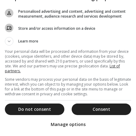
χωρίς να λένε τίποτε…
Personalised advertising and content, advertising and content
Γράφει ο Δημήτριος Π. Λυκούδης, Θεολόγος,
measurement, audience research and services development
Φιλόλογος, Ιστορικός
Store and/or access information on a device
Learn more
Your personal data will be processed and information from your device
31 Αυγούστου 2025
(cookies, unique identifiers, and other device data) may be stored by,
accessed by and shared with 210 partners, or used specifically by this
Αγία Ζώνη: Πώς διασώθηκε το
site. We and our partners may use precise geolocation data.
List of
μοναδικό ιερό κειμήλιο της Παναγίας
partners.
Some vendors may process your personal data on the basis of legitimate
Η Τίμια ή Αγία Ζώνη της Παναγίας, αποτελεί το
interest, which you can object to by managing your options below. Look
μοναδικό Ιερό Κειμήλιο που σχετίζεται με τον επίγειο
for a link at the bottom of this page or in the site menu to manage or
βίο της...
withdraw consent in privacy and cookie settings.
Do not consent
Consent
28 Αυγούστου 2025
Manage options
“Η Τιμία Ζώνη της Παναγίας